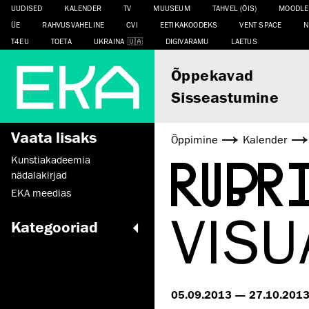
UUDISED
KALENDER
TV
MUUSEUM
TAHVEL (ÕIS)
MOODLE
ÜE
RAHVUSVAHELINE
CVI
EETIKAKOODEKS
VENT SPACE
N
T4EU
TOETA
UKRAINA
DIGIVARAMU
LAETUS
Õppekavad
Sisseastumine
Vaata lisaks
Õppimine
Kalender
RUBR
Kunstiakadeemia
nädalakirjad
EKA meedias
VIS
Kategooriad
05.09.2013 — 27.10.201