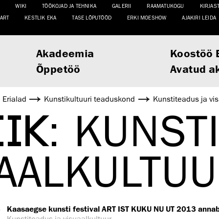
WIKI
TÖÖKOJAD JA TEHNIKA
GALERII
RAAMATUKOGU
KIRJAS
ART
KESTLIK EKA
TASE LÕPUTÖÖD
ERKI MOESHOW
AJAKIRI LEIDA
Akadeemia
Koostöö 
Õppetöö
Avatud a
Erialad
Kunsti­kultuuri teaduskond
Kunstiteadus ja vi
IIK:
KUNSTI
UAALKULTU
3
Kaasaegse kunsti festival ART IST KUKU NU UT 2013 ann
Kunstiteadus ja visuaalkultuur