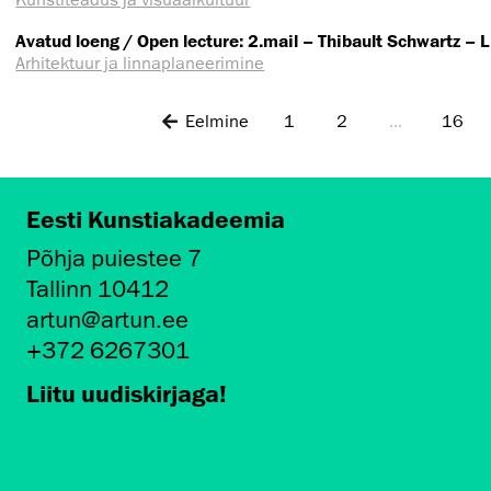
Avatud loeng / Open lecture: 2.mail – Thibault Schwartz – 
Arhitektuur ja linnaplaneerimine
Eelmine
1
2
...
16
Eesti Kunstiakadeemia
Põhja puiestee 7
Tallinn 10412
artun@artun.ee
+372 6267301
Liitu uudiskirjaga!