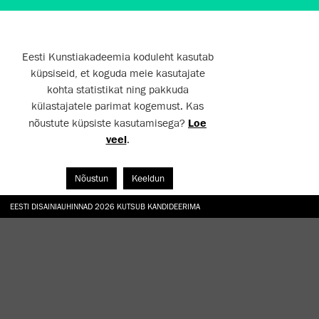
Eesti Kunstiakadeemia koduleht kasutab
küpsiseid, et koguda meie kasutajate
kohta statistikat ning pakkuda
külastajatele parimat kogemust. Kas
nõustute küpsiste kasutamisega?
Loe
veel
.
Nõustun
Keeldun
EESTI DISAINIAUHINNAD 2026 KUTSUB KANDIDEERIMA
GALERII: NÄITUSTE „CHARGE, JAW, BABBLE, FAUCET” JA „VESI, ENAMASTI JÕE KUJUL“ AV
TÖÖTOA „TAMME ALL“ KÄIGUS TAASRAJATI EKA AED
HANNO SOANS "EGOTRIPP KELLEGI TEISENA. SISSELÕIKEID KAASAEGSESSE KUNSTI AA
TÄIUSTA OMA TEADMISI JA OSKUSI EKA MIKROKRAADIÕPPES