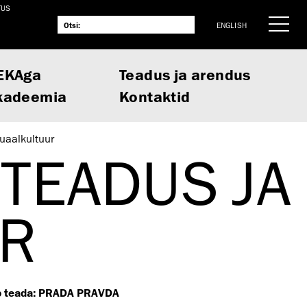
TUS
ENGLISH
EKAga
Teadus ja arendus
kadeemia
Kontaktid
suaalkultuur
TEADUS JA
UR
ab teada: PRADA PRAVDA