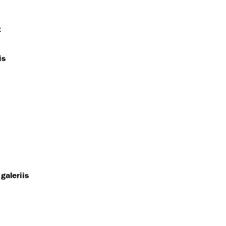
t
is
galeriis