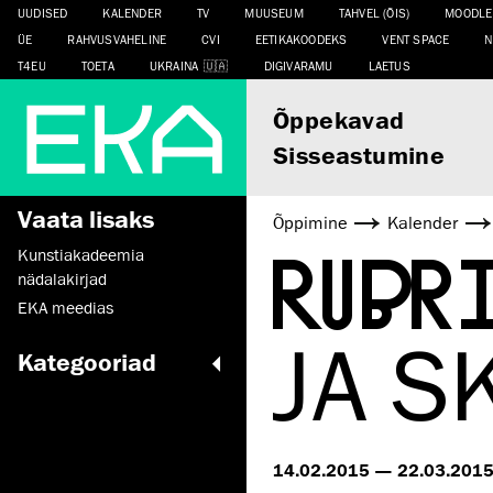
UUDISED
KALENDER
TV
MUUSEUM
TAHVEL (ÕIS)
MOODLE
ÜE
RAHVUSVAHELINE
CVI
EETIKAKOODEKS
VENT SPACE
N
T4EU
TOETA
UKRAINA
DIGIVARAMU
LAETUS
Õppekavad
Sisseastumine
Vaata lisaks
Õppimine
Kalender
RUBR
Kunstiakadeemia
nädalakirjad
EKA meedias
JA S
Kategooriad
14.02.2015 — 22.03.201