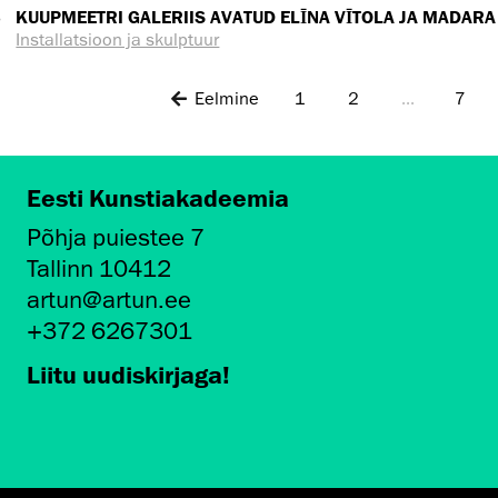
3
KUUPMEETRI GALERIIS AVATUD ELĪNA VĪTOLA JA MADARA 
Installatsioon ja skulptuur
Eelmine
1
2
...
7
Eesti Kunstiakadeemia
Põhja puiestee 7
Tallinn 10412
artun@artun.ee
+372 6267301
Liitu uudiskirjaga!