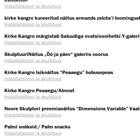
Installatsioon ja skulptuur
5
kirke kangro kureeritud näitus armands zelchs’i loomingus
Installatsioon ja skulptuur
3
Kirke Kangro märgistab Saluudiga ovatsioonihetki Y-galeri
Installatsioon ja skulptuur
3
SkulptuuriNäitus „Öö ja päev“ galeriis noorus
Installatsioon ja skulptuur
3
Kirke Kangro Isiknäitus “Peaaegu” hobusepeas
Installatsioon ja skulptuur
3
Kirke Kangro Peaaegu/Almost
Installatsioon ja skulptuur
Noore Skulptori preemianäitus “Dimensions Variable” Vaal 
Installatsioon ja skulptuur
3
Palmi snäksid / Palm snacks
Installatsioon ja skulptuur