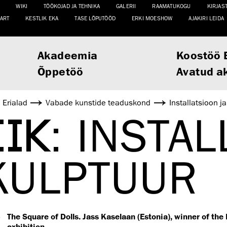
WIKI
TÖÖKOJAD JA TEHNIKA
GALERII
RAAMATUKOGU
KIRJAS
ART
KESTLIK EKA
TASE LÕPUTÖÖD
ERKI MOESHOW
AJAKIRI LEIDA
Akadeemia
Koostöö 
Õppetöö
Avatud a
Erialad
Vabade kunstide teaduskond
Installatsioon j
IIK:
INSTAL
KULPTUUR
5
The Square of Dolls. Jass Kaselaan (Estonia), winner of the
exhibition