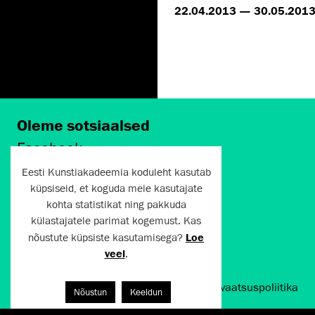
22.04.2013 — 30.05.201
Oleme sotsiaalsed
Facebook
Instagram
Eesti Kunstiakadeemia koduleht kasutab
Twitter
küpsiseid, et koguda meie kasutajate
LinkedIn
kohta statistikat ning pakkuda
Flickr
külastajatele parimat kogemust. Kas
Vimeo
nõustute küpsiste kasutamisega?
Loe
YouTube
veel
.
Artun.ee 2024
Kasutustingimused ja privaatsuspoliitika
Nõustun
Keeldun