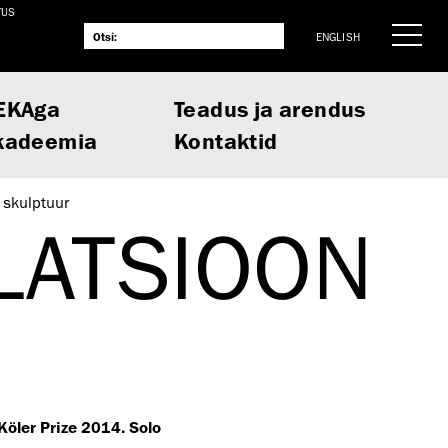
TUS
ENGLISH
EKAga
Teadus ja arendus
kadeemia
Kontaktid
a skulptuur
LATSIOON
 Köler Prize 2014. Solo