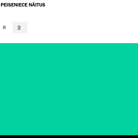
PEISENIECE NÄITUS
8
9