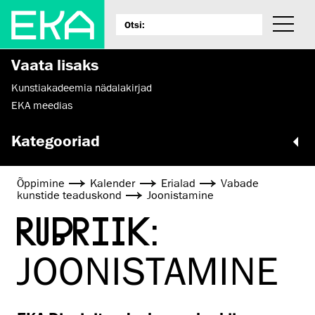
Vaata lisaks
Kunstiakadeemia nädalakirjad
EKA meedias
Kategooriad
Õppimine
Kalender
Erialad
Vabade
kunstide teaduskond
Joonistamine
RUBRIIK:
JOONISTAMINE