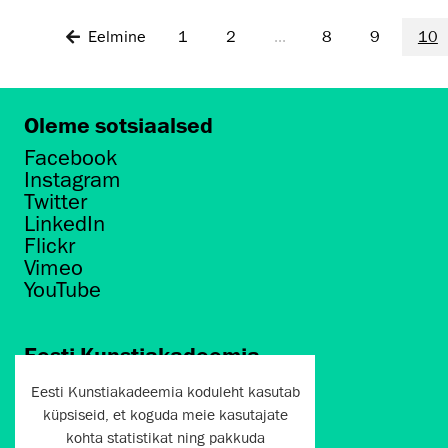
Eelmine
1
2
...
8
9
10
Oleme sotsiaalsed
Facebook
Instagram
Twitter
LinkedIn
Flickr
Vimeo
YouTube
Eesti Kunstiakadeemia
Põhja puiestee 7
Eesti Kunstiakadeemia koduleht kasutab
Tallinn 10412
küpsiseid, et koguda meie kasutajate
kohta statistikat ning pakkuda
artun@artun.ee