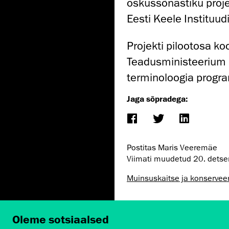
oskussõnastiku projek
Eesti Keele Instituud
Projekti pilootosa ko
Teadusministeerium r
terminoloogia prog
Jaga sõpradega:
Postitas Maris Veeremäe
Viimati muudetud
20. dets
Muinsus­kaitse ja konservee
Oleme sotsiaalsed