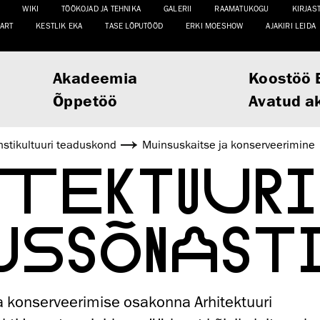
WIKI
TÖÖKOJAD JA TEHNIKA
GALERII
RAAMATUKOGU
KIRJAS
ART
KESTLIK EKA
TASE LÕPUTÖÖD
ERKI MOESHOW
AJAKIRI LEIDA
Akadeemia
Koostöö 
Õppetöö
Avatud a
sti­kultuuri teaduskond
Muinsus­kaitse ja konserveerimine
ITEKTUURI
USSÕNAST
a konserveerimise osakonna Arhitektuuri