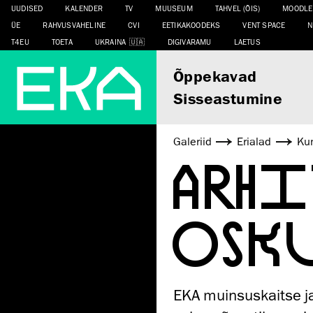
UUDISED
KALENDER
TV
MUUSEUM
TAHVEL (ÕIS)
MOODLE
ÜE
RAHVUSVAHELINE
CVI
EETIKAKOODEKS
VENT SPACE
N
T4EU
TOETA
UKRAINA
DIGIVARAMU
LAETUS
Õppekavad
Sisseastumine
Galeriid
Erialad
Kun
ARH
OSK
EKA muinsuskaitse j