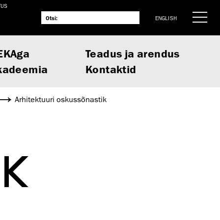
TUS
ENGLISH
EKAga
Teadus ja arendus
kadeemia
Kontaktid
Arhitektuuri oskussõnastik
IK