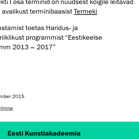
ti I osa terminid on nüüdsest kõigile leitavad
i avalikust terminibaasist
Termeki
ostamist toetas Haridus- ja
iiklikust programmist “Eestikeelse
ramm 2013 – 2017”
ember 2015
rimine
Eesti Kunstiakadeemia