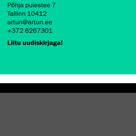
Põhja puiestee 7
Tallinn 10412
artun@artun.ee
+372 6267301
Liitu uudiskirjaga!
AMINE EKA GALERIIS
STATEST 1994–2024"