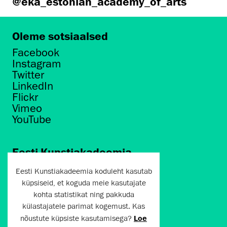
@eka_estonian_academy_of_arts
Oleme sotsiaalsed
Facebook
Instagram
Twitter
LinkedIn
Flickr
Vimeo
YouTube
Eesti Kunstiakadeemia
Põhja puiestee 7
Eesti Kunstiakadeemia koduleht kasutab
Tallinn 10412
küpsiseid, et koguda meie kasutajate
kohta statistikat ning pakkuda
artun@artun.ee
külastajatele parimat kogemust. Kas
+372 6267301
nõustute küpsiste kasutamisega?
Loe