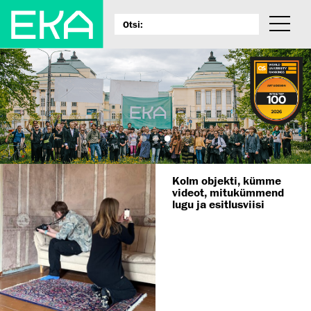
Kolm objekti, kümme
videot, mitukümmend
lugu ja esitlusviisi