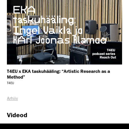
T4EU x EKA taskuhääling: “Artistic Research as a
Method”
T4EU
Arhiiv
Videod