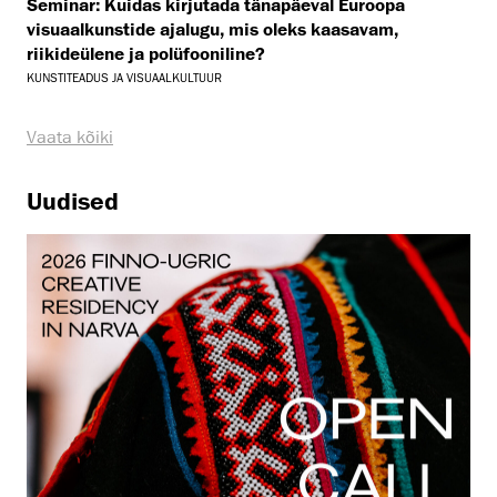
Seminar: Kuidas kirjutada tänapäeval Euroopa
visuaalkunstide ajalugu, mis oleks kaasavam,
riikideülene ja polüfooniline?
KUNSTITEADUS JA VISUAALKULTUUR
Vaata kõiki
Uudised