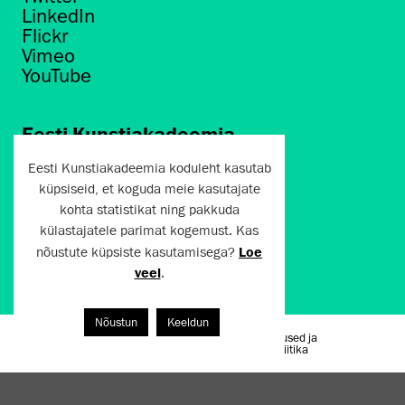
LinkedIn
Flickr
Vimeo
YouTube
Eesti Kunstiakadeemia
Põhja puiestee 7
Eesti Kunstiakadeemia koduleht kasutab
Tallinn 10412
küpsiseid, et koguda meie kasutajate
kohta statistikat ning pakkuda
artun@artun.ee
külastajatele parimat kogemust. Kas
+372 6267301
nõustute küpsiste kasutamisega?
Loe
veel
.
Liitu uudiskirjaga!
Nõustun
Keeldun
Kasutustingimused ja
Artun.ee 2024
privaatsuspoliitika