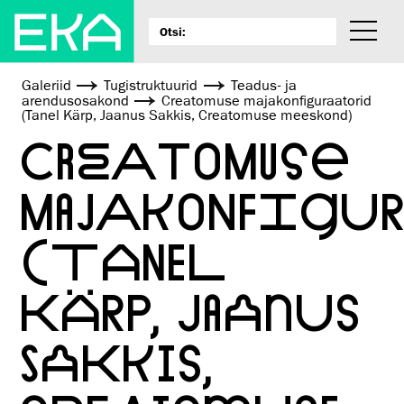
Galeriid
Tugistruktuurid
Teadus- ja
arendusosakond
Creatomuse majakonfiguraatorid
(Tanel Kärp, Jaanus Sakkis, Creatomuse meeskond)
CREATOMUSE
MAJAKONFIGU
(TANEL
KÄRP, JAANUS
SAKKIS,