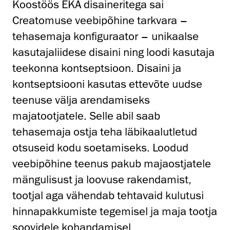
Koostöös EKA disaineritega sai
Creatomuse veebipõhine tarkvara –
tehasemaja konfiguraator – unikaalse
kasutajaliidese disaini ning loodi kasutaja
teekonna kontseptsioon. Disaini ja
kontseptsiooni kasutas ettevõte uudse
teenuse välja arendamiseks
majatootjatele. Selle abil saab
tehasemaja ostja teha läbikaalutletud
otsuseid kodu soetamiseks. Loodud
veebipõhine teenus pakub majaostjatele
mängulisust ja loovuse rakendamist,
tootjal aga vähendab tehtavaid kulutusi
hinnapakkumiste tegemisel ja maja tootja
soovidele kohandamisel.