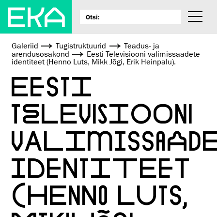
Galeriid
Tugistruktuurid
Teadus- ja
arendusosakond
Eesti Televisiooni valimissaadete
identiteet (Henno Luts, Mikk Jõgi, Erik Heinpalu).
EESTI
TELEVISIOONI
VALIMISSAADE
IDENTITEET
(HENNO LUTS,