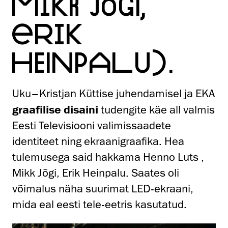
MIKK JÕGI,
ERIK
HEINPALU).
Uku–Kristjan Küttise juhendamisel ja EKA
graafilise disaini
tudengite käe all valmis
Eesti Televisiooni valimissaadete
identiteet ning ekraanigraafika. Hea
tulemusega said hakkama Henno Luts ,
Mikk Jõgi, Erik Heinpalu. Saates oli
võimalus näha suurimat LED-ekraani,
mida eal eesti tele-eetris kasutatud.