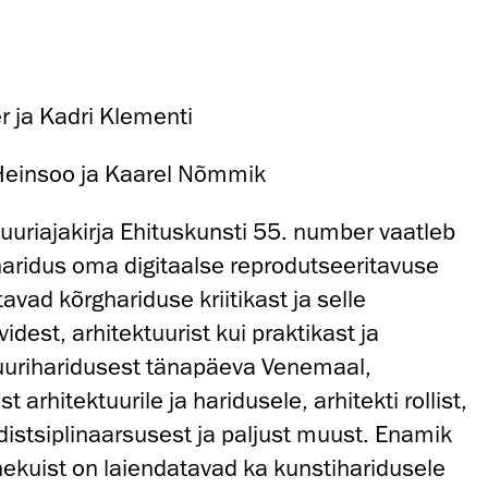
 ja Kadri Klementi
einsoo ja Kaarel Nõmmik
uuriajakirja Ehituskunsti 55. number vaatleb
haridus oma digitaalse reprodutseeritavuse
utavad kõrghariduse kriitikast ja selle
videst, arhitektuurist kui praktikast ja
tuuriharidusest tänapäeva Venemaal,
 arhitektuurile ja haridusele, arhitekti rollist,
distsiplinaarsusest ja paljust muust. Enamik
nekuist on laiendatavad ka kunstiharidusele