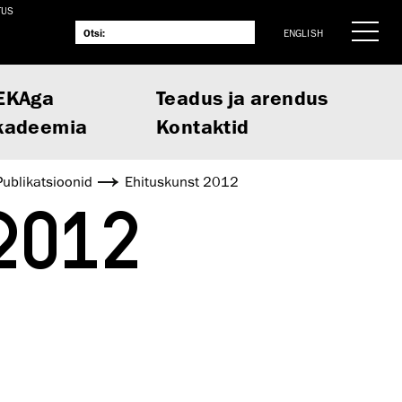
TUS
ENGLISH
EKAga
Teadus ja arendus
kadeemia
Kontaktid
Publikatsioonid
Ehituskunst 2012
2012