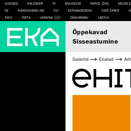
UUDISED
KALENDER
TV
MUUSEUM
TAHVEL (ÕIS)
MOODLE
ÜE
RAHVUSVAHELINE
CVI
EETIKAKOODEKS
VENT SPACE
N
T4EU
TOETA
UKRAINA
DIGIVARAMU
LAETUS
Õppekavad
Sisseastumine
Galeriid
Erialad
Arh
EHI