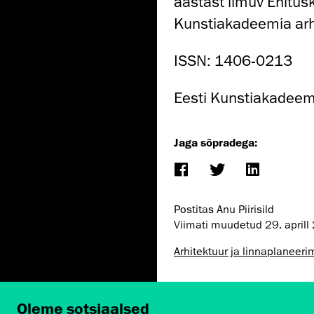
aastast ilmuv Ehitusk
Kunstiakadeemia arh
ISSN: 1406-0213
Eesti Kunstiakadeem
Jaga sõpradega:
Postitas Anu Piirisild
Viimati muudetud
29. april
Arhitektuur ja linnaplaneeri
Oleme sotsiaalsed