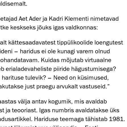
üldisemalt.
etajad Aet Ader ja Kadri Klementi nimetavad
tke keskseks jõuks igas valdkonnas:
balt kättesaadavatest tippülikoolide loengutest
ideni – haridus ei ole kunagi varem olnud
kohandatavam. Kuidas mõjutab virtuaalne
b erialadevaheliste piiride hägustumisega?
ja harituse tulevik? – Need on küsimused,
pakutakse just praegu arvukalt vastuseid.”
aastas välja antav kogumik, mis avaldab
st ja teooriast. Igas numbris avaldatakse üks
adusartikkel. Hariduse teemaga tähistab 1981.