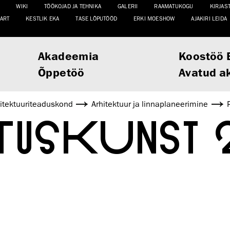
WIKI
TÖÖKOJAD JA TEHNIKA
GALERII
RAAMATUKOGU
KIRJAS
ART
KESTLIK EKA
TASE LÕPUTÖÖD
ERKI MOESHOW
AJAKIRI LEIDA
Akadeemia
Koostöö 
Õppetöö
Avatud a
itektuuri­teaduskond
Arhitektuur ja linnaplaneerimine
TUSKUNST 