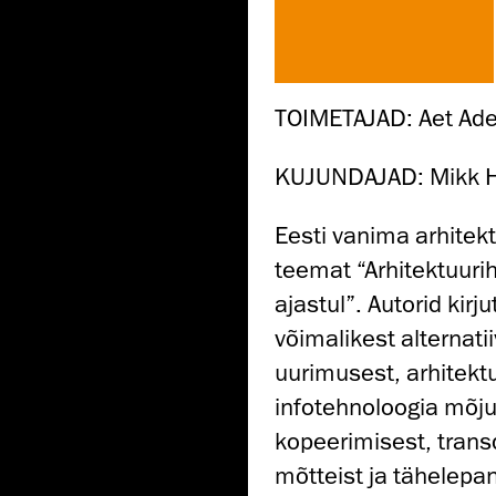
TOIMETAJAD: Aet Ader
KUJUNDAJAD: Mikk H
Eesti vanima arhitekt
teemat “Arhitektuuri
ajastul”. Autorid kirj
võimalikest alternatii
uurimusest, arhitek
infotehnoloogia mõjust
kopeerimisest, trans
mõtteist ja tähelepa