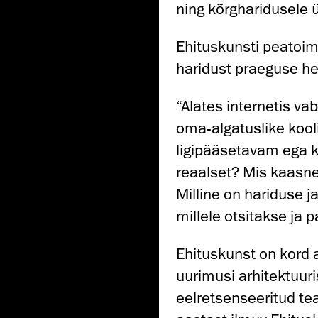
ning kõrgharidusele 
Ehituskunsti peatoim
haridust praeguse he
“Alates internetis va
oma-algatuslike kool
ligipääsetavam ega 
reaalset? Mis kaasne
Milline on hariduse 
millele otsitakse ja 
Ehituskunst on kord 
uurimusi arhitektuuri
eelretsenseeritud te