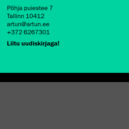
Põhja puiestee 7
Tallinn 10412
artun@artun.ee
+372 6267301
Liitu uudiskirjaga!
AMINE EKA GALERIIS
STATEST 1994–2024"