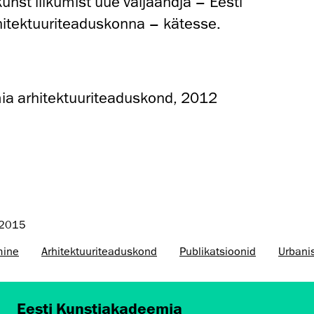
unst liikumist uue väljaandja – Eesti
itektuuriteaduskonna – kätesse.
ia arhitektuuriteaduskond, 2012
l 2015
mine
Arhitektuuri­teaduskond
Publikatsioonid
Urbanis
Eesti Kunstiakadeemia