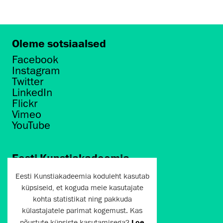
Oleme sotsiaalsed
Facebook
Instagram
Twitter
LinkedIn
Flickr
Vimeo
YouTube
Eesti Kunstiakadeemia
Põhja puiestee 7
Eesti Kunstiakadeemia koduleht kasutab
Tallinn 10412
küpsiseid, et koguda meie kasutajate
kohta statistikat ning pakkuda
artun@artun.ee
külastajatele parimat kogemust. Kas
+372 6267301
nõustute küpsiste kasutamisega?
Loe