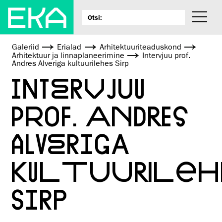
Galeriid
Erialad
Arhitektuuri­teaduskond
Arhitektuur ja linnaplaneerimine
Intervjuu prof.
Andres Alveriga kultuurilehes Sirp
INTERVJUU
PROF. ANDRES
ALVERIGA
KULTUURILEH
SIRP