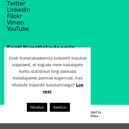
Twitter
LinkedIn
Flickr
Vimeo
YouTube
Eesti Kunstiakadeemia
Põhja puiestee 7
Eesti Kunstiakadeemia koduleht kasutab
Tallinn 10412
küpsiseid, et koguda meie kasutajate
kohta statistikat ning pakkuda
artun@artun.ee
külastajatele parimat kogemust. Kas
+372 6267301
nõustute küpsiste kasutamisega?
Loe
veel
.
Liitu uudiskirjaga!
Nõustun
Keeldun
Kasutustingimused ja
Artun.ee 2024
privaatsuspoliitika