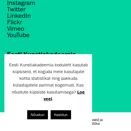
Instagram
Twitter
LinkedIn
Flickr
Vimeo
YouTube
Eesti Kunstiakadeemia
Põhja puiestee 7
Eesti Kunstiakadeemia koduleht kasutab
Tallinn 10412
küpsiseid, et koguda meie kasutajate
kohta statistikat ning pakkuda
artun@artun.ee
külastajatele parimat kogemust. Kas
+372 6267301
nõustute küpsiste kasutamisega?
Loe
veel
.
Liitu uudiskirjaga!
Nõustun
Keeldun
Kasutustingimused ja
Artun.ee 2024
privaatsuspoliitika