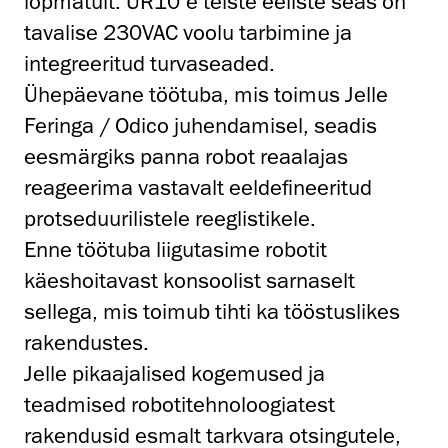
lõpmatult. UR10’e teiste eeliste seas on
tavalise 230VAC voolu tarbimine ja
integreeritud turvaseaded.
Ühepäevane töötuba, mis toimus Jelle
Feringa / Odico juhendamisel, seadis
eesmärgiks panna robot reaalajas
reageerima vastavalt eeldefineeritud
protseduurilistele reeglistikele.
Enne töötuba liigutasime robotit
käeshoitavast konsoolist sarnaselt
sellega, mis toimub tihti ka tööstuslikes
rakendustes.
Jelle pikaajalised kogemused ja
teadmised robotitehnoloogiatest
rakendusid esmalt tarkvara otsingutele,