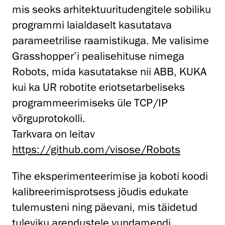
mis seoks arhitektuuritudengitele sobiliku
programmi laialdaselt kasutatava
parameetrilise raamistikuga. Me valisime
Grasshopper’i pealisehituse nimega
Robots, mida kasutatakse nii ABB, KUKA
kui ka UR robotite eriotsetarbeliseks
programmeerimiseks üle TCP/IP
võrguprotokolli.
Tarkvara on leitav
https://github.com/visose/Robots
Tihe eksperimenteerimise ja koboti koodi
kalibreerimisprotsess jõudis edukate
tulemusteni ning päevani, mis täidetud
tuleviku arendustele vundamendi