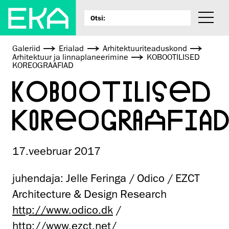
Galeriid
Erialad
Arhitektuuri­teaduskond
Arhitektuur ja linnaplaneerimine
KOBOOTILISED
KOREOGRAAFIAD
KOBOOTILISED
KOREOGRAAFIA
17.veebruar 2017
juhendaja: Jelle Feringa / Odico / EZCT
Architecture & Design Research
http://www.odico.dk
/
http://www.ezct.net/