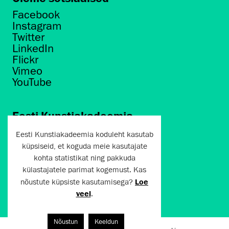
Facebook
Instagram
Twitter
LinkedIn
Flickr
Vimeo
YouTube
Eesti Kunstiakadeemia
Põhja puiestee 7
Eesti Kunstiakadeemia koduleht kasutab
Tallinn 10412
küpsiseid, et koguda meie kasutajate
kohta statistikat ning pakkuda
artun@artun.ee
külastajatele parimat kogemust. Kas
+372 6267301
nõustute küpsiste kasutamisega?
Loe
veel
.
Liitu uudiskirjaga!
Nõustun
Keeldun