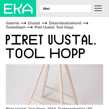
Galeriid
Erialad
Disaini­­teaduskond
Tootedisain
Piret Uustal. Tool Hopp
PIRET UUSTAL.
TOOL HOPP
Piret Uustal. Tool Hopp. 2010. Tooteprototüüp (3D