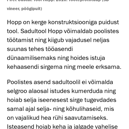
vineer, pöögipuit)
Hopp on kerge konstruktsiooniga puidust
tool. Sadultool Hopp võimaldab poolistes
töötamist ning kiigub vajadusel neljas
suunas tehes tööasendi
dünaamilisemaks ning hoides istuja
kehaasendi sirgema ning meele erksama.
Poolistes asend sadultoolil ei võimalda
selgroo alaosal istudes kumerduda ning
hoiab selja iseenesest sirge tugevdades
samal ajal selja- ning kõhulihaseid, mis
on vajalikud hea rühi saavutamiseks.
Isteasend hoiab keha ja jalgade vahelise