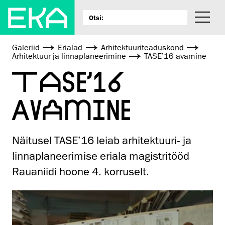
Galeriid
Erialad
Arhitektuuri­teaduskond
Arhitektuur ja linnaplaneerimine
TASE’16 avamine
TASE’16
AVAMINE
Näitusel TASE’16 leiab arhitektuuri- ja
linnaplaneerimise eriala magistritööd
Rauaniidi hoone 4. korruselt.