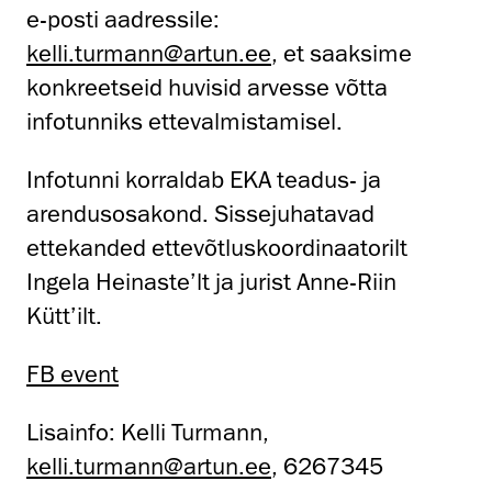
e-posti aadressile:
kelli.turmann@artun.ee
, et saaksime
konkreetseid huvisid arvesse võtta
infotunniks ettevalmistamisel.
Infotunni korraldab EKA teadus- ja
arendusosakond. Sissejuhatavad
ettekanded ettevõtluskoordinaatorilt
Ingela Heinaste’lt ja jurist Anne-Riin
Kütt’ilt.
FB event
Lisainfo: Kelli Turmann,
kelli.turmann@artun.ee
,
6267345