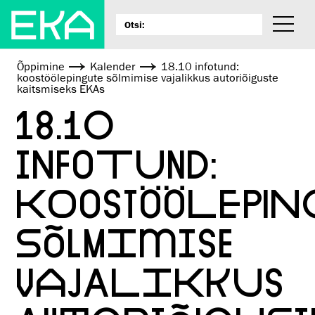
Õppimine
Kalender
18.10 infotund:
koostöölepingute sõlmimise vajalikkus autoriõiguste
kaitsmiseks EKAs
18.10
INFOTUND:
KOOSTÖÖLEPIN
SÕLMIMISE
VAJALIKKUS