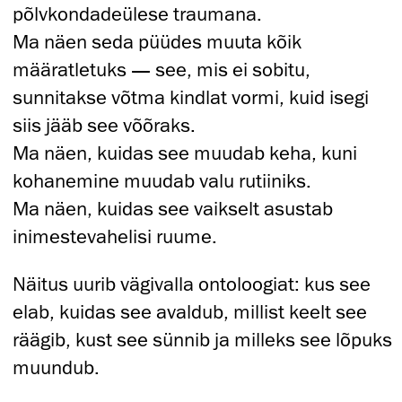
põlvkondadeülese traumana.
Ma näen seda püüdes muuta kõik
määratletuks — see, mis ei sobitu,
sunnitakse võtma kindlat vormi, kuid isegi
siis jääb see võõraks.
Ma näen, kuidas see muudab keha, kuni
kohanemine muudab valu rutiiniks.
Ma näen, kuidas see vaikselt asustab
inimestevahelisi ruume.
Näitus uurib vägivalla ontoloogiat: kus see
elab, kuidas see avaldub, millist keelt see
räägib, kust see sünnib ja milleks see lõpuks
muundub.