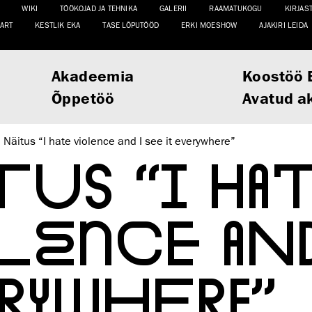
WIKI
TÖÖKOJAD JA TEHNIKA
GALERII
RAAMATUKOGU
KIRJAS
ART
KESTLIK EKA
TASE LÕPUTÖÖD
ERKI MOESHOW
AJAKIRI LEIDA
Akadeemia
Koostöö 
Õppetöö
Avatud a
Näitus “I hate violence and I see it everywhere”
TUS “I HA
LENCE AND
RYWHERE”