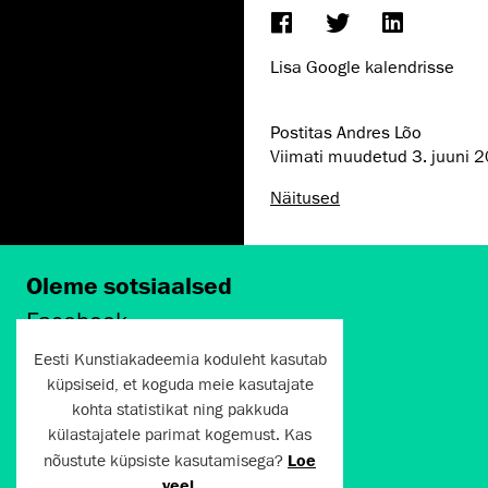
Lisa Google kalendrisse
Postitas Andres Lõo
Viimati muudetud
3. juuni 
Näitused
Oleme sotsiaalsed
Facebook
Instagram
Eesti Kunstiakadeemia koduleht kasutab
Twitter
küpsiseid, et koguda meie kasutajate
LinkedIn
kohta statistikat ning pakkuda
Flickr
külastajatele parimat kogemust. Kas
Vimeo
YouTube
nõustute küpsiste kasutamisega?
Loe
veel
.