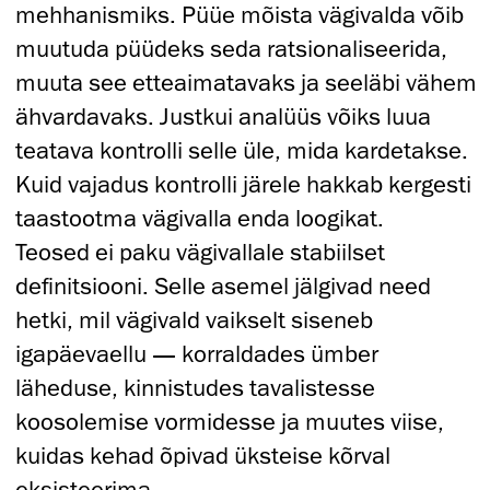
mehhanismiks. Püüe mõista vägivalda võib
muutuda püüdeks seda ratsionaliseerida,
muuta see etteaimatavaks ja seeläbi vähem
ähvardavaks. Justkui analüüs võiks luua
teatava kontrolli selle üle, mida kardetakse.
Kuid vajadus kontrolli järele hakkab kergesti
taastootma vägivalla enda loogikat.
Teosed ei paku vägivallale stabiilset
definitsiooni. Selle asemel jälgivad need
hetki, mil vägivald vaikselt siseneb
igapäevaellu — korraldades ümber
läheduse, kinnistudes tavalistesse
koosolemise vormidesse ja muutes viise,
kuidas kehad õpivad üksteise kõrval
eksisteerima.