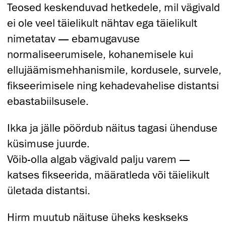
Teosed keskenduvad hetkedele, mil vägivald
ei ole veel täielikult nähtav ega täielikult
nimetatav — ebamugavuse
normaliseerumisele, kohanemisele kui
ellujäämismehhanismile, kordusele, survele,
fikseerimisele ning kehadevahelise distantsi
ebastabiilsusele.
Ikka ja jälle pöördub näitus tagasi ühenduse
küsimuse juurde.
Võib-olla algab vägivald palju varem —
katses fikseerida, määratleda või täielikult
ületada distantsi.
Hirm muutub näituse üheks keskseks