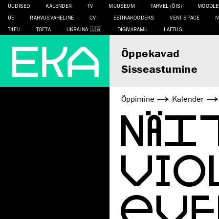
UUDISED
KALENDER
TV
MUUSEUM
TAHVEL (ÕIS)
MOODLE
ÜE
RAHVUSVAHELINE
CVI
EETIKAKOODEKS
VENT SPACE
N
T4EU
TOETA
UKRAINA
DIGIVARAMU
LAETUS
Õppekavad
Sisseastumine
Õppimine
Kalender
NÄI
VIO
EVE