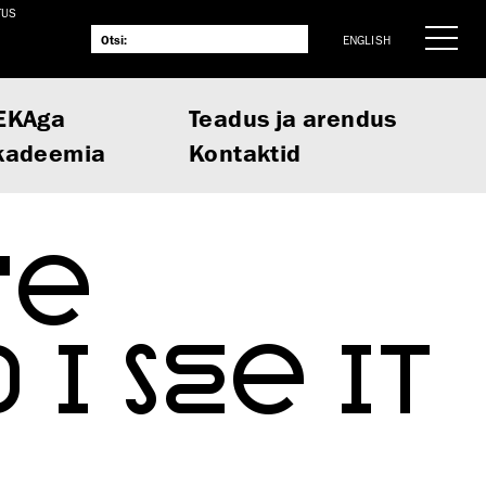
TUS
ENGLISH
EKAga
Teadus ja arendus
kadeemia
Kontaktid
TE
 I SEE IT