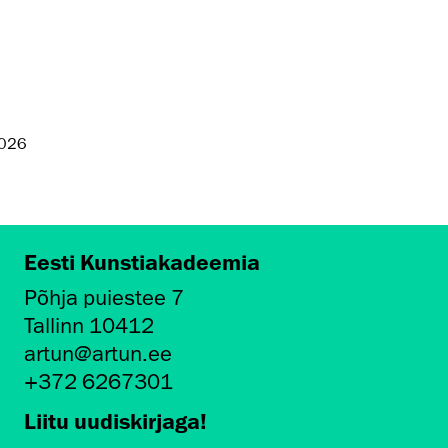
2026
Eesti Kunstiakadeemia
Põhja puiestee 7
Tallinn 10412
artun@artun.ee
+372 6267301
Liitu uudiskirjaga!