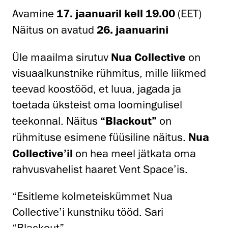
Avamine
17. jaanuaril kell 19.00
(EET)
Näitus on avatud
26. jaanuarini
Üle maailma sirutuv
Nua Collective
on
visuaalkunstnike rühmitus, mille liikmed
teevad koostööd, et luua, jagada ja
toetada üksteist oma loomingulisel
teekonnal. Näitus
“Blackout”
on
rühmituse esimene füüsiline näitus.
Nua
Collective’il
on hea meel jätkata oma
rahvusvahelist haaret Vent Space’is.
“Esitleme kolmeteiskümmet Nua
Collective’i kunstniku tööd. Sari
“Blackout”