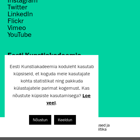
Instagram
Twitter
LinkedIn
Flickr
Vimeo
YouTube
Eesti Kunstiakadeemia
Põhja puiestee 7
Eesti Kunstiakadeemia koduleht kasutab
Tallinn 10412
küpsiseid, et koguda meie kasutajate
kohta statistikat ning pakkuda
artun@artun.ee
külastajatele parimat kogemust. Kas
+372 6267301
nõustute küpsiste kasutamisega?
Loe
veel
.
Liitu uudiskirjaga!
Nõustun
Keeldun
Kasutustingimused ja
Artun.ee 2024
privaatsuspoliitika