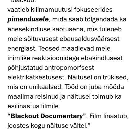
vaatleb kliimamuutusi fokuseerides
, mida saab tõlgendada ka
pimendusele
enesekindluse kaotusena, mis tuleneb
meie sõltuvusest ebausaldusväärsest
energiast. Teosed maadlevad meie
inimlike reaktsioonidega ebakindlusest
põhjustatud antropomorfsest
elektrikatkestusest. Näitusel on trükised,
mis on unikaalsed, Tööd on juba mööda
maailma reisinud ja näitusel toimub ka
esilinastus filmile
“Blackout Documentary”
. Film linastub,
joostes kogu näituse vältel.”