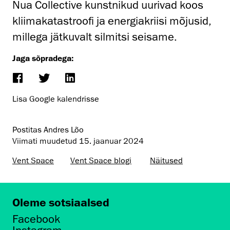
Nua Collective kunstnikud uurivad koos
kliimakatastroofi ja energiakriisi mõjusid,
millega jätkuvalt silmitsi seisame.
Jaga sõpradega:
Lisa Google kalendrisse
Postitas Andres Lõo
Viimati muudetud
15. jaanuar 2024
Vent Space
Vent Space blogi
Näitused
Oleme sotsiaalsed
Facebook