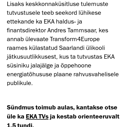
Lisaks keskkonnaküsitluse tulemuste
tutvustusele teeb seekord lühikese
ettekande ka EKA haldus- ja
finantsdirektor Andres Tammsaar, kes
annab ülevaate Transform4Europe
raames külastatud Saarlandi ülikooli
jätkusuutlikkusest, kus ta tutvustas EKA
süsiniku jalajälge ja õppehoone
energiatõhususe plaane rahvusvahelisele
publikule.
Sündmus toimub aulas, kantakse otse
üle ka
EKA TVs
ja kestab orienteeruvalt
1,5 tundi.