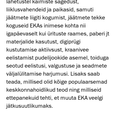
lähetustel käimiste sagedust,
liiklusvahendeid ja paikasid, samuti
jäätmete liigiti kogumist, jäätmete tekke
koguseid EKAs inimese kohta nii
igapäevaselt kui ürituste raames, paberi jt
materjalide kasutust, digiprügi
kustutamise aktiivsust, kraanivee
eelistamist pudelijookide asemel, toiduga
seotud eelistusi, valgustuse ja seadmete
väljalülitamise harjumusi. Lisaks saab
teada, millised olid kõige populaarsemad
keskkonnahoidlikud teod ning milliseid
ettepanekuid tehti, et muuta EKA veelgi
jätkusuutlikumaks.