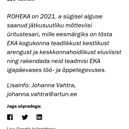
ROHEKA on 2021. a sügisel alguse
saanud jätkusuutliku mõtteviisi
üritustesari, mille eesmärgiks on tõsta
EKA kogukonna teadlikkust kestlikust
arengust ja keskkonnahoidlikust eluviisist
ning rakendada neid teadmisi EKA
igapäevases töö- ja õppetegevuses.
Lisainfo: Johanna Vahtra,
johanna.vahtra@artun.ee
Jaga sõpradega: