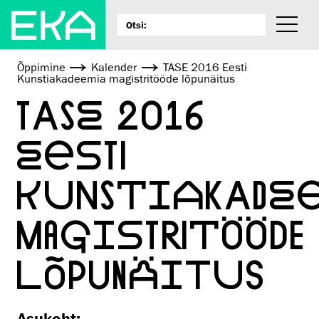
Õppimine
Kalender
TASE 2016 Eesti
Kunstiakadeemia magistritööde lõpunäitus
TASE 2016
EESTI
KUNSTIAKADE
MAGISTRITÖÖDE
LÕPUNÄITUS
Asukoht: