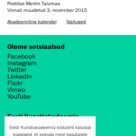
Postitas Merilin Talumaa
Viimati muudetud
3. november 2015
Akadeemiline kalender
Näitused
Oleme sotsiaalsed
Facebook
Instagram
Twitter
LinkedIn
Flickr
Vimeo
YouTube
Eesti Kunstiakadeemia
Põhja puiestee 7
Eesti Kunstiakadeemia koduleht kasutab
Tallinn 10412
küpsiseid, et koguda meie kasutajate