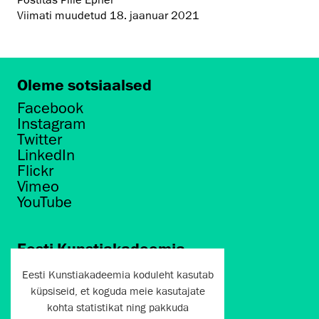
Postitas Pille Epner
Viimati muudetud
18. jaanuar 2021
Oleme sotsiaalsed
Facebook
Instagram
Twitter
LinkedIn
Flickr
Vimeo
YouTube
Eesti Kunstiakadeemia
Põhja puiestee 7
Eesti Kunstiakadeemia koduleht kasutab
Tallinn 10412
küpsiseid, et koguda meie kasutajate
kohta statistikat ning pakkuda
artun@artun.ee