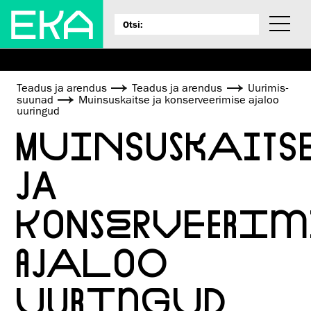
Teadus ja arendus
Teadus ja arendus
Uurimis­
suunad
Muinsuskaitse ja konserveerimise ajaloo
uuringud
MUINSUSKAITS
JA
KONSERVEERIM
AJALOO
UURINGUD