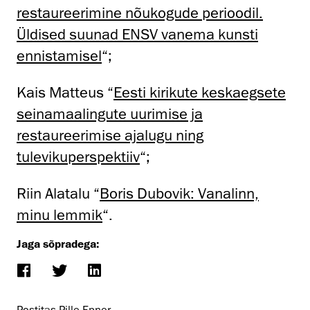
restaureerimine nõukogude perioodil.
Üldised suunad ENSV vanema kunsti
ennistamisel
“;
Kais Matteus “
Eesti kirikute keskaegsete
seinamaalingute uurimise ja
restaureerimise ajalugu ning
tulevikuperspektiiv
“;
Riin Alatalu “
Boris Dubovik: Vanalinn,
minu lemmik
“.
Jaga sõpradega: