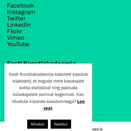
Facebook
Instagram
Twitter
LinkedIn
Flickr
Vimeo
YouTube
Eesti Kunstiakadeemia
Põhja puiestee 7
Eesti Kunstiakadeemia koduleht kasutab
Tallinn 10412
küpsiseid, et koguda meie kasutajate
kohta statistikat ning pakkuda
artun@artun.ee
külastajatele parimat kogemust. Kas
+372 6267301
nõustute küpsiste kasutamisega?
Loe
veel
.
Liitu uudiskirjaga!
Nõustun
Keeldun
Kasutustingimused ja
Artun.ee 2024