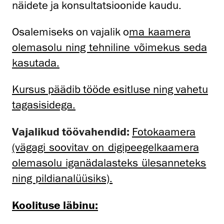
näidete ja konsultatsioonide kaudu.
Osalemiseks on vajalik o
ma kaamera
olemasolu ning tehniline võimekus seda
kasutada.
Kursus päädib tööde esitluse ning vahetu
tagasisidega.
Vajalikud töövahendid:
Fotokaamera
(vägagi soovitav on digipeegelkaamera
olemasolu iganädalasteks ülesanneteks
ning pildianalüüsiks).
Koolituse läbinu: