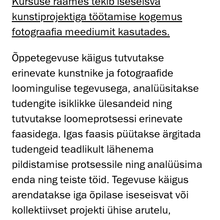
Kursuse raames tekib iseseisva
kunstiprojektiga töötamise kogemus
fotograafia meediumit kasutades.
Õppetegevuse käigus tutvutakse
erinevate kunstnike ja fotograafide
loomingulise tegevusega, analüüsitakse
tudengite isiklikke ülesandeid ning
tutvutakse loomeprotsessi erinevate
faasidega. Igas faasis püütakse ärgitada
tudengeid teadlikult lähenema
pildistamise protsessile ning analüüsima
enda ning teiste töid. Tegevuse käigus
arendatakse iga õpilase iseseisvat või
kollektiivset projekti ühise arutelu,