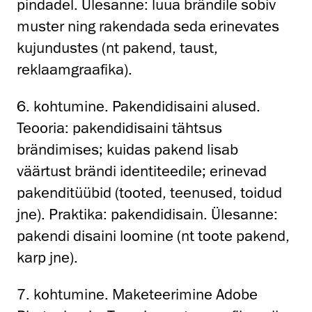
pindadel. Ülesanne: luua brändile sobiv
muster ning rakendada seda erinevates
kujundustes (nt pakend, taust,
reklaamgraafika).
6. kohtumine. Pakendidisaini alused.
Teooria: pakendidisaini tähtsus
brändimises; kuidas pakend lisab
väärtust brändi identiteedile; erinevad
pakenditüübid (tooted, teenused, toidud
jne). Praktika: pakendidisain. Ülesanne:
pakendi disaini loomine (nt toote pakend,
karp jne).
7. kohtumine. Maketeerimine Adobe