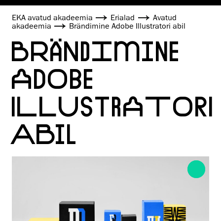
EKA avatud akadeemia
Erialad
Avatud
akadeemia
Brändimine Adobe Illustratori abil
BRÄNDIMINE
ADOBE
ILLUSTRATORI
ABIL