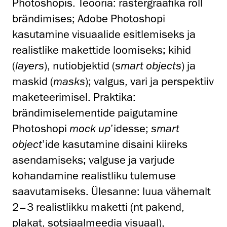
Photoshopis. Teooria: rastergraafika roll
brändimises; Adobe Photoshopi
kasutamine visuaalide esitlemiseks ja
realistlike makettide loomiseks; kihid
(
layers
), nutiobjektid (
smart objects
) ja
maskid (
masks
); valgus, vari ja perspektiiv
maketeerimisel. Praktika:
brändimiselementide paigutamine
Photoshopi
mock up
’idesse;
smart
object
’ide kasutamine disaini kiireks
asendamiseks; valguse ja varjude
kohandamine realistliku tulemuse
saavutamiseks. Ülesanne: luua vähemalt
2–3 realistlikku maketti (nt pakend,
plakat, sotsiaalmeedia visuaal),