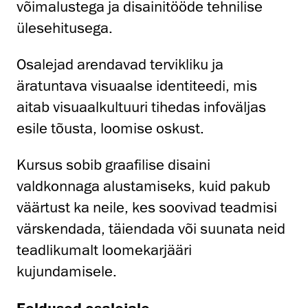
võimalustega ja disainitööde tehnilise
ülesehitusega.
Osalejad arendavad tervikliku ja
äratuntava visuaalse identiteedi, mis
aitab visuaalkultuuri tihedas infoväljas
esile tõusta, loomise oskust.
Kursus sobib graafilise disaini
valdkonnaga alustamiseks, kuid pakub
väärtust ka neile, kes soovivad teadmisi
värskendada, täiendada või suunata neid
teadlikumalt loomekarjääri
kujundamisele.
Eeldused osalejale