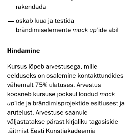
rakendada
oskab luua ja testida
brändimiselemente
mock up
’ide abil
Hindamine
Kursus lõpeb arvestusega, mille
eelduseks on osalemine kontakttundides
vähemalt 75% ulatuses. Arvestus
koosneb kursuse jooksul loodud
mock
up
’ide ja brändimisprojektide esitlusest ja
arutelust. Arvestuse saanule
väljastatakse pärast kirjaliku tagasiside
täitmist Eesti Kunstiakadeemia