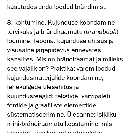
kasutades enda loodud brändimist.
8. kohtumine. Kujunduse koondamine
tervikuks ja brändiraamatu (
brandbook
)
loomine. Teooria: kujunduse ühtsus ja
visuaalne järjepidevus erinevates
kanalites. Mis on brändiraamat ja milleks
see vajalik on? Praktika: varem loodud
kujundusmaterjalide koondamine;
lehekülgede ülesehitus ja
kujundusreeglid; tekstide, värvipaleti,
fontide ja graafiliste elementide
süstematiseerimine. Ülesanne: isikliku
mini-brändiraamatu koostamine, mis
koondab seni loodud materjalid ja