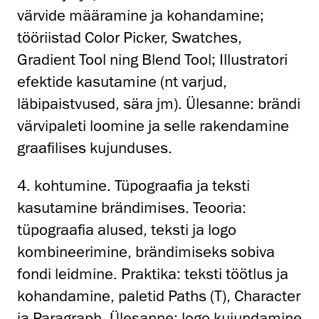
värvide määramine ja kohandamine;
tööriistad Color Picker, Swatches,
Gradient Tool ning Blend Tool; Illustratori
efektide kasutamine (nt varjud,
läbipaistvused, sära jm). Ülesanne: brändi
värvipaleti loomine ja selle rakendamine
graafilises kujunduses.
4. kohtumine. Tüpograafia ja teksti
kasutamine brändimises. Teooria:
tüpograafia alused, teksti ja logo
kombineerimine, brändimiseks sobiva
fondi leidmine. Praktika: teksti töötlus ja
kohandamine, paletid Paths (T), Character
ja Paragraph. Ülesanne: logo kujundamine