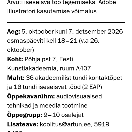
Arvuti iseseisva töö tegemiseks, Adobe
Illustratori kasutamise võimalus
Aeg:
5. oktoober kuni 7. detsember 2026
esmaspäeviti kell 18–21 (v.a 26.
oktoober)
Koht:
Põhja pst 7, Eesti
Kunstiakadeemia, ruum A407
Maht:
36 akadeemilist tundi kontaktõpet
ja 16 tundi iseseisvat tööd (2 EAP)
Õppekavarühm:
audiovisuaalsed
tehnikad ja meedia tootmine
Õppegrupp:
9–10 osalejat
Lisateave:
koolitus@artun.ee, 5919