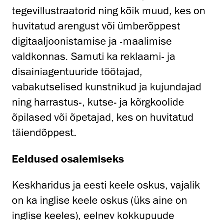
tegevillustraatorid ning kõik muud, kes on
huvitatud arengust või ümberõppest
digitaaljoonistamise ja -maalimise
valdkonnas. Samuti ka reklaami- ja
disainiagentuuride töötajad,
vabakutselised kunstnikud ja kujundajad
ning harrastus-, kutse- ja kõrgkoolide
õpilased või õpetajad, kes on huvitatud
täiendõppest.
Eeldused osalemiseks
Keskharidus ja eesti keele oskus, vajalik
on ka inglise keele oskus (üks aine on
inglise keeles), eelnev kokkupuude