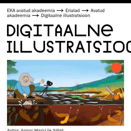
EKA avatud akadeemia
Erialad
Avatud
akadeemia
Digitaalne illustratsioon
DIGITAALNE
ILLUSTRATSIO
Autor: õppur Mari-Liis Sillat