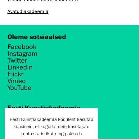
Avatud akadeemia
Oleme sotsiaalsed
Facebook
Instagram
Twitter
LinkedIn
Flickr
Vimeo
YouTube
Eesti Kunstiakadeemia
Põhja puiestee 7
Eesti Kunstiakadeemia koduleht kasutab
Tallinn 10412
küpsiseid, et koguda meie kasutajate
kohta statistikat ning pakkuda
artun@artun.ee