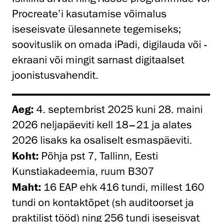
Procreate’i kasutamise võimalus
iseseisvate ülesannete tegemiseks;
soovituslik on omada iPadi, digilauda või -
ekraani või mingit sarnast digitaalset
joonistusvahendit.
Aeg:
4. septembrist 2025 kuni 28. maini
2026 neljapäeviti kell 18–21 ja alates
2026 lisaks ka osaliselt esmaspäeviti.
Koht:
Põhja pst 7, Tallinn, Eesti
Kunstiakadeemia, ruum B307
Maht:
16 EAP ehk 416 tundi, millest 160
tundi on kontaktõpet (sh auditoorset ja
praktilist tööd) ning 256 tundi iseseisvat