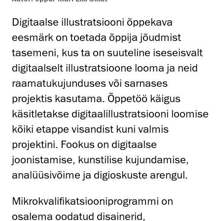
Digitaalse illustratsiooni õppekava
eesmärk on toetada õppija jõudmist
tasemeni, kus ta on suuteline iseseisvalt
digitaalselt illustratsioone looma ja neid
raamatukujunduses või sarnases
projektis kasutama. Õppetöö käigus
käsitletakse digitaalillustratsiooni loomise
kõiki etappe visandist kuni valmis
projektini. Fookus on digitaalse
joonistamise, kunstilise kujundamise,
analüüsivõime ja digioskuste arengul.
Mikrokvalifikatsiooniprogrammi on
osalema oodatud disainerid,