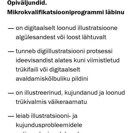
Õpiväljundid.
Mikrokvalifikatsiooniprogrammi läbinu
on digitaalselt loonud illustratsioone
algülesandest või loost lähtuvalt
tunneb digiillustratsiooni protsessi
ideevisandist alates kuni viimistletud
trükifaili või digitaalselt
avaldamiskõlbuliku pildini
on illustreerinud, kujundanud ja loonud
trükivalmis väikeraamatu
leiab illustratsiooni- ja
kujundusprobleemidele