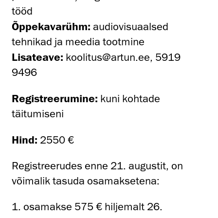
tööd
Õppekavarühm:
audiovisuaalsed
tehnikad ja meedia tootmine
Lisateave:
koolitus@artun.ee, 5919
9496
Registreerumine:
kuni kohtade
täitumiseni
Hind:
2550 €
Registreerudes enne 21. augustit, on
võimalik tasuda osamaksetena:
1. osamakse 575 € hiljemalt 26.