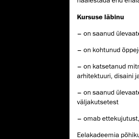
häälestada end eriala
Kursuse läbinu
– on saanud ülevaate
– on kohtunud õppejõ
– on katsetanud mit
arhitektuuri, disaini 
– on saanud ülevaat
väljakutsetest
– omab ettekujutust, 
Eelakadeemia põhiku