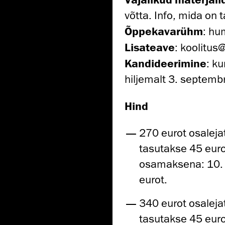
võtta. Info, mida on 
Õppekavarühm
: hu
Lisateave
: koolitu
Kandideerimine
: k
hiljemalt 3. septembr
Hind
270 eurot osalej
tasutakse 45 euro
osamaksena: 10. 
eurot.
340 eurot osalej
tasutakse 45 euro