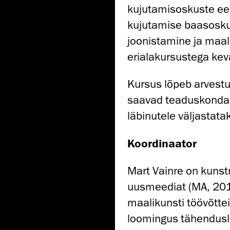
kujutamisoskuste ee
kujutamise baasoskus
joonistamine ja maa
erialakursustega kev
Kursus lõpeb arvestu
saavad teaduskondade
läbinutele väljastata
Koordinaator
Mart Vainre on kunst
uusmeediat (MA, 201
maalikunsti töövõtte
loomingus tähendusli