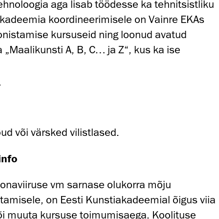
ehnoloogia aga lisab töödesse ka tehnitsistliku
kadeemia koordineerimisele on Vainre EKAs
onistamise kursuseid ning loonud avatud
Maalikunsti A, B, C… ja Z“, kus ka ise
m
d või värsked vilistlased.
info
oonaviiruse vm sarnase olukorra mõju
tamisele, on Eesti Kunstiakadeemial õigus viia
õi muuta kursuse toimumisaega. Koolituse