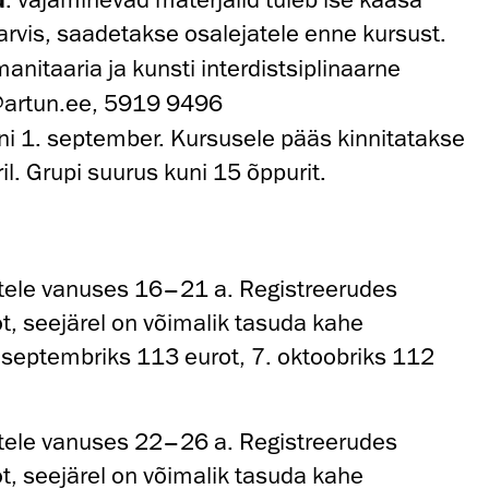
tarvis, saadetakse osalejatele enne kursust.
manitaaria ja kunsti interdistsiplinaarne
s@artun.ee, 5919 9496
uni 1. september. Kursusele pääs kinnitatakse
il. Grupi suurus kuni 15 õppurit.
atele vanuses 16–21 a. Registreerudes
t, seejärel on võimalik tasuda kahe
septembriks 113 eurot, 7. oktoobriks 112
atele vanuses 22–26 a. Registreerudes
t, seejärel on võimalik tasuda kahe