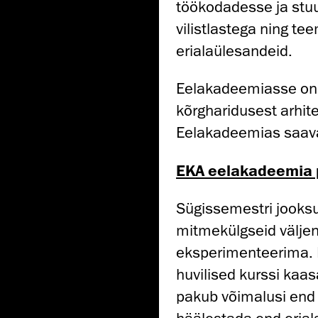
töökodadesse ja stu
vilistlastega ning t
erialaülesandeid.
Eelakadeemiasse on 
kõrgharidusest arhitek
Eelakadeemias saava
EKA eelakadeemia 
Sügissemestri jooksu
mitmekülgseid välje
eksperimenteerima. 
huvilised kurssi kaa
pakub võimalusi end 