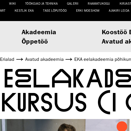
WIKI
TÖÖKOJAD JA TEHNIKA
GALERII
RAAMATUKOGU
KIRJAS
ART
KESTLIK EKA
TASE LÕPUTÖÖD
ERKI MOESHOW
AJAKIRI LEIDA
Akadeemia
Koostöö 
Õppetöö
Avatud a
Erialad
Avatud akadeemia
EKA eelakadeemia põhikurs
 EELAKAD
KURSUS (I