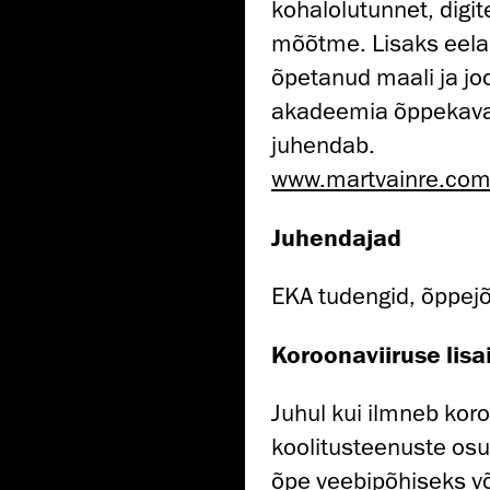
kohalolutunnet, digit
mõõtme. Lisaks eela
õpetanud maali ja jo
akadeemia õppekava „
juhendab.
www.martvainre.co
Juhendajad
EKA tudengid, õppejõu
Koroonaviiruse lisa
Juhul kui ilmneb kor
koolitusteenuste osu
õpe veebipõhiseks v