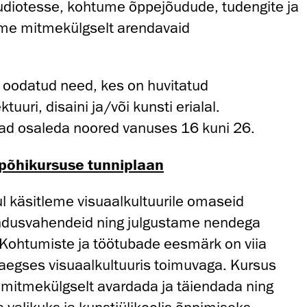
udiotesse, kohtume õppejõudude, tudengite ja
eeme mitmekülgselt arendavaid
oodatud need, kes on huvitatud
tuuri, disaini ja/või kunsti erialal.
d osaleda noored vanuses 16 kuni 26.
põhikursuse tunniplaan
l käsitleme visuaalkultuurile omaseid
ndusvahendeid ning julgustame nendega
Kohtumiste ja töötubade eesmärk on viia
saegses visuaalkultuuris toimuvaga. Kursus
mitmekülgselt avardada ja täiendada ning