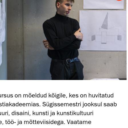
sus on mõeldud kõigile, kes on huvitatud
stiakadeemias. Sügissemestri jooksul saab
ri, disaini, kunsti ja kunstikultuuri
, töö- ja mõtteviisidega. Vaatame