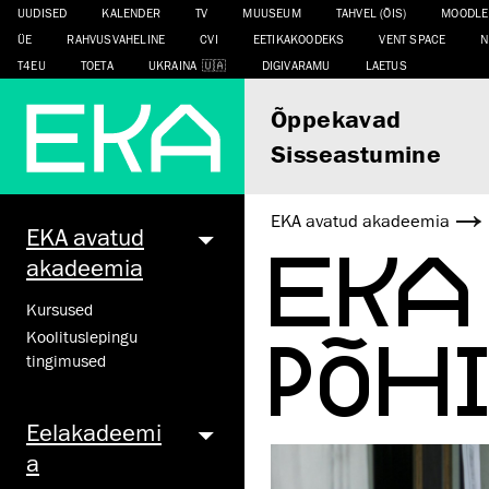
UUDISED
KALENDER
TV
MUUSEUM
TAHVEL (ÕIS)
MOODLE
ÜE
RAHVUSVAHELINE
CVI
EETIKAKOODEKS
VENT SPACE
N
T4EU
TOETA
UKRAINA
DIGIVARAMU
LAETUS
Õppekavad
Sisseastumine
EKA avatud akadeemia
EKA avatud
EKA
akadeemia
Kursused
PÕHI
Koolituslepingu
tingimused
Eelakadeemi
a