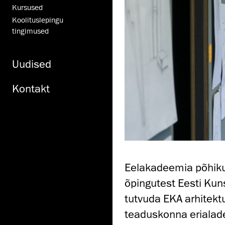
Kursused
Koolituslepingu
tingimused
Uudised
Kontakt
Eelakadeemia põhikur
õpingutest Eesti Kun
tutvuda EKA arhitektuu
teaduskonna erialade