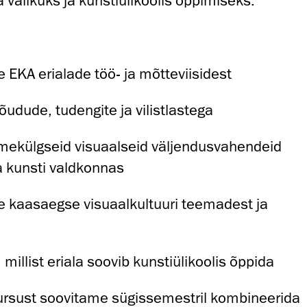
 valikuks ja kunstiülikoolis õppimiseks.
 EKA erialade töö- ja mõtteviisidest
udude, tudengite ja vilistlastega
mekülgseid visuaalseid väljendusvahendeid
ja kunsti valdkonnas
e kaasaegse visuaalkultuuri teemadest ja
millist eriala soovib kunstiülikoolis õppida
rsust soovitame sügissemestril kombineerida