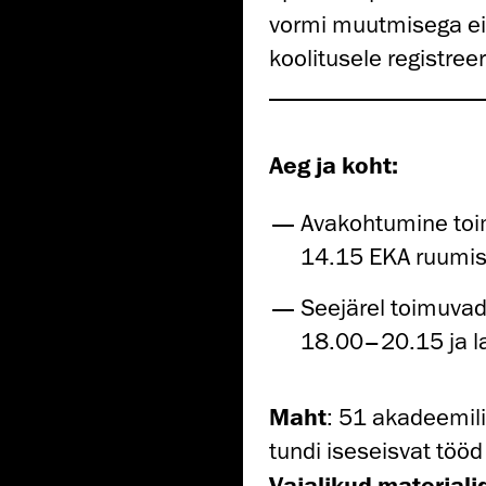
vormi muutmisega ei 
koolitusele registree
Aeg ja koht:
Avakohtumine toim
14.15 EKA ruumis
Seejärel toimuvad
18.00–20.15 ja l
Maht
: 51 akadeemili
tundi iseseisvat tööd
Vajalikud materjali