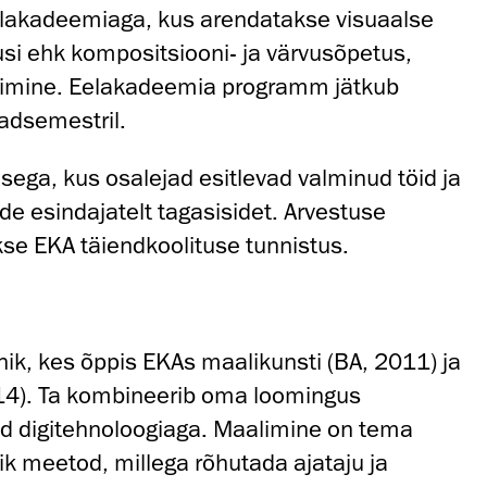
lakadeemiaga, kus arendatakse visuaalse
i ehk kompositsiooni- ja värvusõpetus,
limine. Eelakadeemia programm jätkub
adsemestril.
sega, kus osalejad esitlevad valminud töid ja
 esindajatelt tagasisidet. Arvestuse
kse EKA täiendkoolituse tunnistus.
nik, kes õppis EKAs maalikunsti (BA, 2011) ja
4). Ta kombineerib oma loomingus
id digitehnoloogiaga. Maalimine on tema
k meetod, millega rõhutada ajataju ja