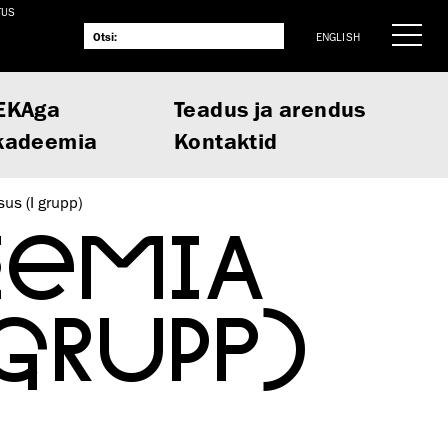
TUS
ENGLISH
EKAga
Teadus ja arendus
kadeemia
Kontaktid
us (I grupp)
EEMIA
 GRUPP)