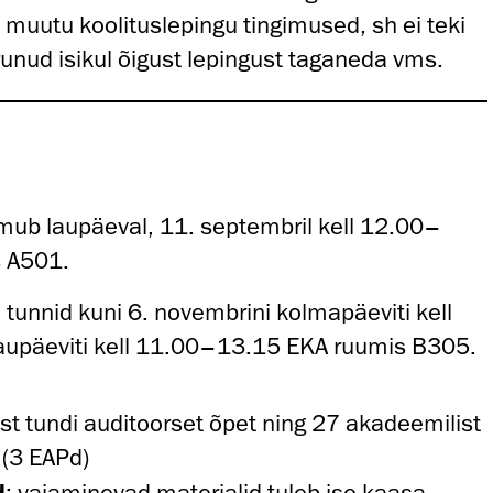
muutu koolituslepingu tingimused, sh ei teki
runud isikul õigust lepingust taganeda vms.
ub laupäeval, 11. septembril kell 12.00–
 A501.
 tunnid kuni 6. novembrini kolmapäeviti kell
aupäeviti kell 11.00–13.15 EKA ruumis B305.
st tundi auditoorset õpet ning 27 akadeemilist
 (3 EAPd)
d
: vajaminevad materjalid tuleb ise kaasa