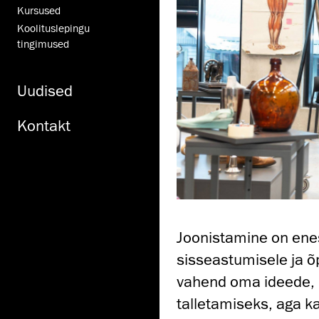
Kursused
Koolituslepingu
tingimused
Uudised
Kontakt
Joonistamine on enes
sisseastumisele ja õp
vahend oma ideede, n
talletamiseks, aga k