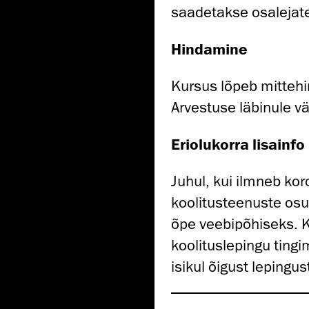
saadetakse osalejate
Hindamine
Kursus lõpeb
mittehi
Arvestuse läbinule v
Eriolukorra lisainfo
Juhul, kui ilmneb ko
koolitusteenuste osu
õpe veebipõhiseks. 
koolituslepingu tingi
isikul õigust lepingu