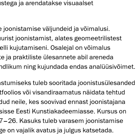
stega ja arendatakse visuaalset
 joonistamise väljundeid ja võimalusi.
urist joonistamist, alates geomeetrilistest
lli kujutamiseni. Osalejal on võimalus
 ja praktiliste ülesannete abil areneda
aindlikum ning kujundada endas analüüsivõimet.
 astumiseks tuleb sooritada joonistusülesanded
rtfoolios või visandiraamatus näidata tehtud
dud neile, kes soovivad ennast joonistajana
 sisse Eesti Kunstiakadeemiasse. Kursus on
17–26. Kasuks tuleb varasem joonistamise
e on vajalik avatus ja julgus katsetada.