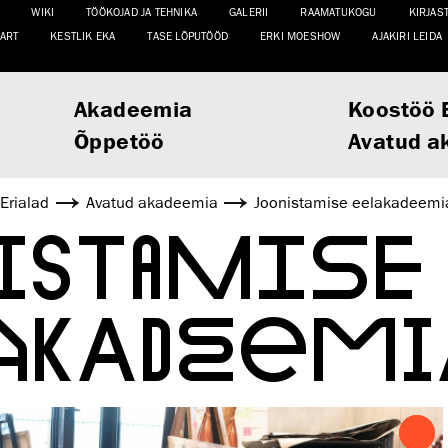
WIKI
TÖÖKOJAD JA TEHNIKA
GALERII
RAAMATUKOGU
KIRJAS
ART
KESTLIK EKA
TASE LÕPUTÖÖD
ERKI MOESHOW
AJAKIRI LEIDA
Akadeemia
Koostöö 
Õppetöö
Avatud a
Erialad
Avatud akadeemia
Joonistamise eelakadeemi
NISTAMISE
AKADEEMI