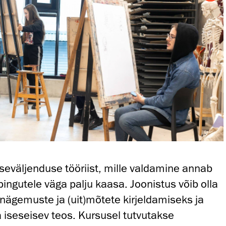
eväljenduse tööriist, mille valdamine annab
ingutele väga palju kaasa. Joonistus võib olla
ägemuste ja (uit)mõtete kirjeldamiseks ja
a iseseisev teos. Kursusel tutvutakse