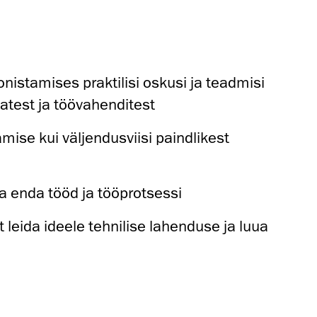
istamises praktilisi oskusi ja teadmisi
katest ja töövahenditest
amise kui väljendusviisi paindlikest
 enda tööd ja tööprotsessi
 leida ideele tehnilise lahenduse ja luua