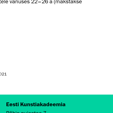
atele vanuses 22–26 a (makstakse
2021
Eesti Kunstiakadeemia