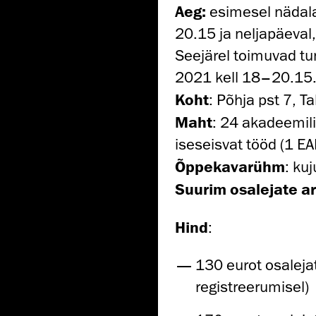
Aeg:
esimesel nädala
20.15 ja neljapäeval
Seejärel toimuvad tunn
2021 kell 18–20.15
Koht
: Põhja pst 7, 
Maht
: 24 akadeemili
iseseisvat tööd (1 EA
Õppekavarühm
: ku
Suurim osalejate ar
Hind
:
130 eurot osalej
registreerumisel)