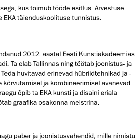
sega, kus toimub tööde esitlus. Arvestuse
se EKA täienduskoolituse tunnistus.
ndanud 2012. aastal Eesti Kunstiakadeemias
di. Ta elab Tallinnas ning töötab joonistus- ja
 Teda huvitavad erinevad hübriidtehnikad ja -
e kõrvutamisel ja kombineerimisel avanevad
raegu õpib ta EKA kunsti ja disaini eriala
ötab graafika osakonna meistrina.
nagu paber ja joonistusvahendid, mille nimistu