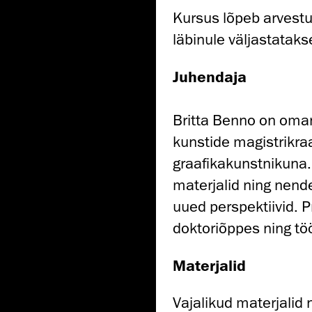
Kursus lõpeb arvestu
läbinule väljastatak
Juhendaja
Britta Benno on oma
kunstide magistrikraa
graafikakunstnikuna.
materjalid ning nend
uued perspektiivid. P
doktoriõppes ning tö
Materjalid
Vajalikud materjalid 