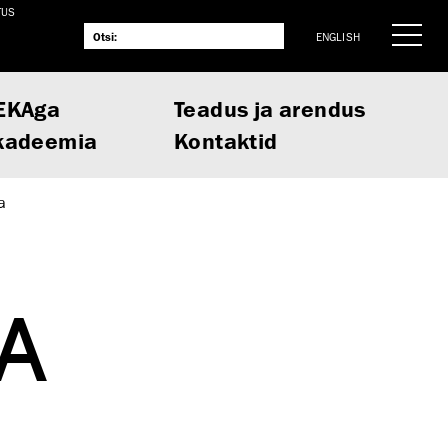
TUS
ENGLISH
EKAga
Teadus ja arendus
kadeemia
Kontaktid
a
A