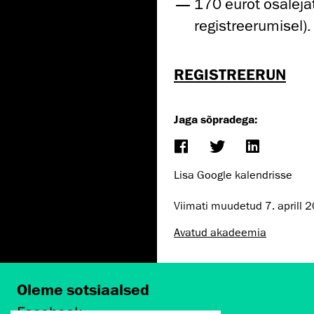
170 eurot osalej
registreerumisel).
REGISTREERUN
Jaga sõpradega:
Lisa Google kalendrisse
Viimati muudetud
7. aprill 
Avatud akadeemia
Oleme sotsiaalsed
Facebook