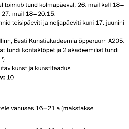
l toimub tund kolmapäeval, 26. mail kell 18–
, 27. mail 18–20.15.
id teisipäeviti ja neljapäeviti kuni 17. juunini
.
Tallinn, Eesti Kunstiakadeemia õpperuum A205.
st tundi kontaktõpet ja 2 akadeemilist tundi
P)
jutav kunst ja kunstiteadus
v:
10
atele vanuses 16–21 a (makstakse