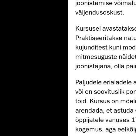
joonistamise võimalu
väljendusoskust.
Kursusel avastatakse
Praktiseeritakse natu
kujunditest kuni mode
mitmesuguste näidete
joonistajana, olla p
Paljudele erialadele
või on soovituslik po
töid. Kursus on mõel
arendada, et astuda
õppijatele vanuses 
kogemus, aga eelkõig