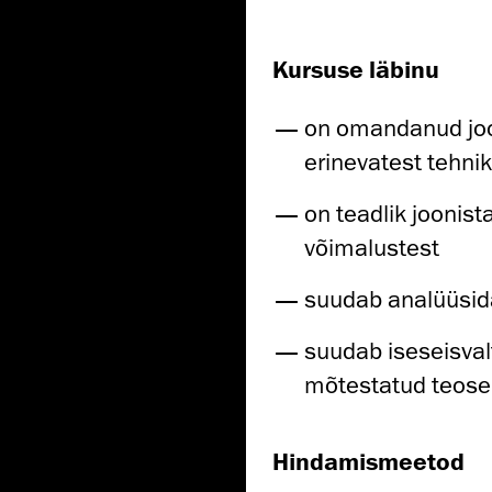
Kursuse läbinu
on omandanud joon
erinevatest tehni
on teadlik joonist
võimalustest
suudab analüüsida
suudab iseseisvalt
mõtestatud teose
Hindamismeetod