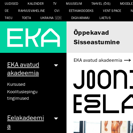
UUDISED
KALENDER
TV
MUUSEUM
TAHVEL (ÕIS)
MOODLE
ÜE
RAHVUSVAHELINE
CVI
EETIKAKOODEKS
VENT SPACE
N
T4EU
TOETA
UKRAINA
DIGIVARAMU
LAETUS
Õppekavad
Sisseastumine
EKA avatud akadeemia
EKA avatud
JOO
akadeemia
Kursused
EEL
Koolituslepingu
tingimused
Eelakadeemi
a