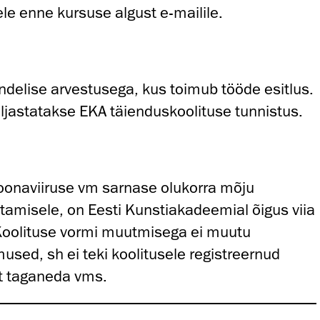
le enne kursuse algust e-mailile.
ndelise
arvestusega, kus toimub tööde esitlus.
äljastatakse EKA täienduskoolituse tunnistus.
roonaviiruse vm sarnase olukorra mõju
tamisele, on Eesti Kunstiakadeemial õigus viia
Koolituse vormi muutmisega ei muutu
mused, sh ei teki koolitusele registreernud
st taganeda vms.