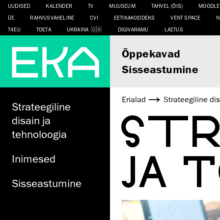
UUDISED
KALENDER
TV
MUUSEUM
TAHVEL (ÕIS)
MOODLE
ÜE
RAHVUSVAHELINE
CVI
EETIKAKOODEKS
VENT SPACE
N
T4EU
TOETA
UKRAINA
DIGIVARAMU
LAETUS
Õppekavad
Sisseastumine
Erialad
Strateegiline di
Strateegiline
STR
disain ja
tehnoloogia
JA 
Inimesed
Sisseastumine