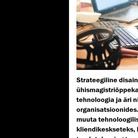
Strateegiline disai
ühismagistriõppek
tehnoloogia ja äri 
organisatsioonides
muuta tehnoloogili
kliendikeskseteks, 