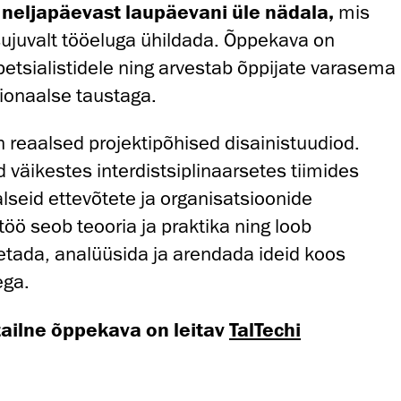
neljapäevast laupäevani üle nädala,
mis
ujuvalt tööeluga ühildada. Õppekava on
petsialistidele ning arvestab õppijate varasema
ionaalse taustaga.
reaalsed projektipõhised disainistuudiod.
 väikestes interdistsiplinaarsetes tiimides
lseid ettevõtete ja organisatsioonide
töö seob teooria ja praktika ning loob
tada, analüüsida ja arendada ideid koos
ega.
tailne õppekava on leitav
TalTechi