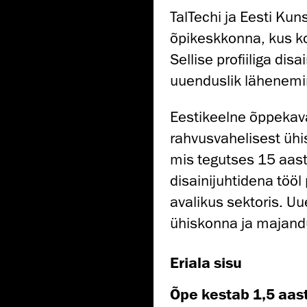
TalTechi ja Eesti Ku
õpikeskkonna, kus ko
Sellise profiiliga di
uuenduslik lähenemi
Eestikeelne õppekava
rahvusvahelisest üh
mis tegutses 15 aastat
disainijuhtidena tööl
avalikus sektoris. U
ühiskonna ja majand
Eriala sisu
Õpe kestab 1,5 aas