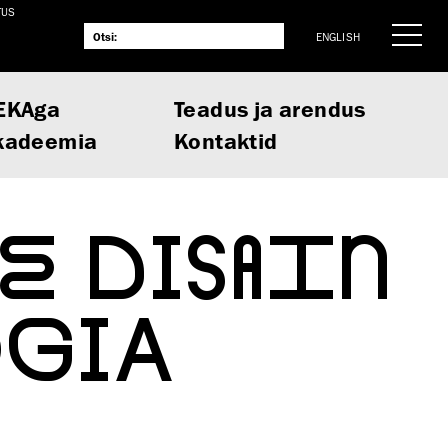
TUS
ENGLISH
EKAga
Teadus ja arendus
kadeemia
Kontaktid
E DISAIN
OGIA