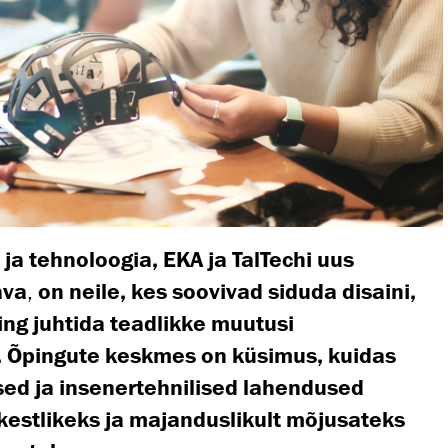
n ja tehnoloogia,
EKA ja TalTechi uus
ava
,
on neile, kes soovivad siduda disaini,
ning juhtida teadlikke muutusi
. Õpingute keskmes on küsimus, kuidas
sed ja insenertehnilised lahendused
kestlikeks ja majanduslikult mõjusateks