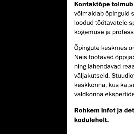
Kontaktõpe toimub 
võimaldab õpinguid s
loodud töötavatele s
kogemuse ja profess
Õpingute keskmes on 
Neis töötavad õppijad
ning lahendavad reaa
väljakutseid. Stuudio
keskkonna, kus katse
valdkonna ekspertid
Rohkem infot ja de
kodulehelt
.