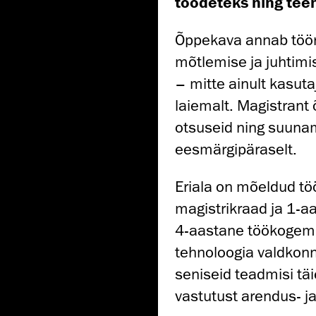
toodeteks ning tee
Õppekava annab töörii
mõtlemise ja juhtim
– mitte ainult kasuta
laiemalt. Magistrant 
otsuseid ning suunam
eesmärgipäraselt.
Eriala on mõeldud tööt
magistrikraad ja 1-
4-aastane töökogemu
tehnoloogia valdkonn
seniseid teadmisi tä
vastutust arendus- j