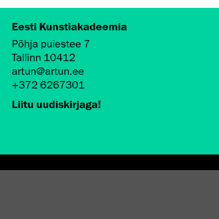
Eesti Kunstiakadeemia
Põhja puiestee 7
Tallinn 10412
artun@artun.ee
+372 6267301
Liitu uudiskirjaga!
AMINE EKA GALERIIS
STATEST 1994–2024"