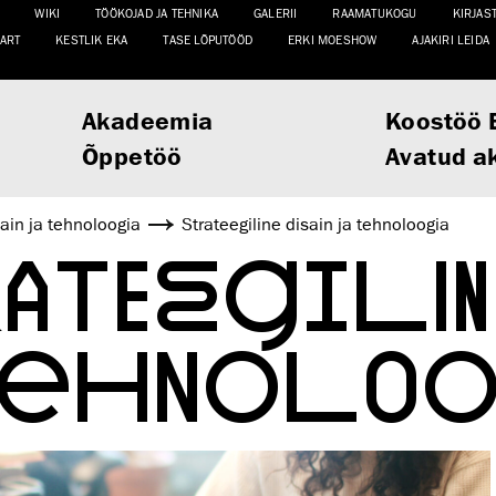
WIKI
TÖÖKOJAD JA TEHNIKA
GALERII
RAAMATUKOGU
KIRJAS
ART
KESTLIK EKA
TASE LÕPUTÖÖD
ERKI MOESHOW
AJAKIRI LEIDA
Akadeemia
Koostöö 
Õppetöö
Avatud a
sain ja tehnoloogia
Strateegiline disain ja tehnoloogia
ATEEGILIN
TEHNOLO