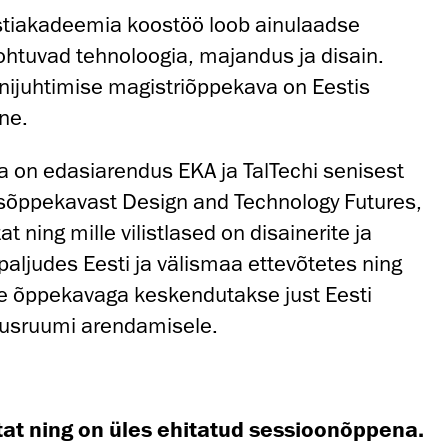
nstiakadeemia koostöö loob ainulaadse
htuvad tehnoloogia, majandus ja disain.
sainijuhtimise magistriõppekava on Eestis
ne.
 on edasiarendus EKA ja TalTechi senisest
isõppekavast Design and Technology Futures,
 ning mille vilistlased on disainerite ja
 paljudes Eesti ja välismaa ettevõtetes ning
ue õppekavaga keskendutakse just Eesti
usruumi arendamisele.
tat ning on üles ehitatud sessioonõppena.