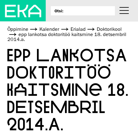
Õppimine
Kalender
Erialad
Doktorikool
epp lankotsa doktoritöö kaitsmine 18. detsembril
2014.a.
EPP LANKOTSA
DOKTORITÖÖ
KAITSMINE 18.
DETSEMBRIL
2014.A.