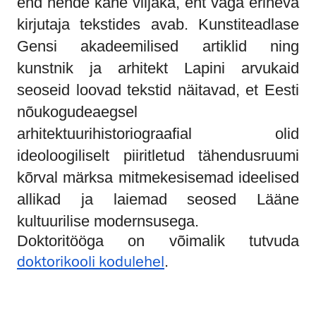
end nende kahe viljaka, ent väga erineva
kirjutaja tekstides avab. Kunstiteadlase
Gensi akadeemilised artiklid ning
kunstnik ja arhitekt Lapini arvukaid
seoseid loovad tekstid näitavad, et Eesti
nõukogudeaegsel
arhitektuurihistoriograafial olid
ideoloogiliselt piiritletud tähendusruumi
kõrval märksa mitmekesisemad ideelised
allikad ja laiemad seosed Lääne
kultuurilise modernsusega.
Doktoritööga on võimalik tutvuda
doktorikooli kodulehel
.