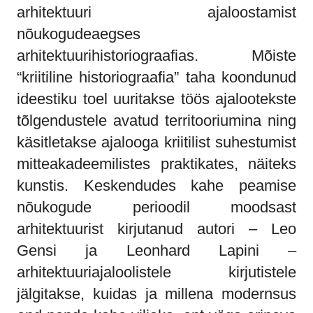
arhitektuuri ajaloostamist
nõukogudeaegses
arhitektuurihistoriograafias. Mõiste
“kriitiline historiograafia” taha koondunud
ideestiku toel uuritakse töös ajalootekste
tõlgendustele avatud territooriumina ning
käsitletakse ajalooga kriitilist suhestumist
mitteakadeemilistes praktikates, näiteks
kunstis. Keskendudes kahe peamise
nõukogude perioodil moodsast
arhitektuurist kirjutanud autori – Leo
Gensi ja Leonhard Lapini –
arhitektuuriajaloolistele kirjutistele
jälgitakse, kuidas ja millena modernsus