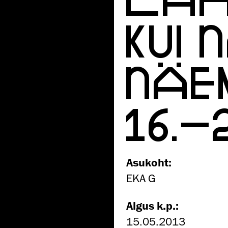
KUI 
NÄE
16.–
Asukoht:
EKA G
Algus k.p.:
15.05.2013