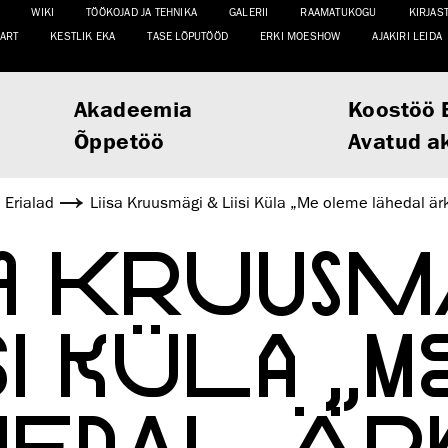
WIKI
TÖÖKOJAD JA TEHNIKA
GALERII
RAAMATUKOGU
KIRJAS
ART
KESTLIK EKA
TASE LÕPUTÖÖD
ERKI MOESHOW
AJAKIRI LEIDA
Akadeemia
Koostöö 
Õppetöö
Avatud a
Erialad
Liisa Kruusmägi & Liisi Küla „Me oleme lähedal 
SA KRUUSM
SI KÜLA „
EDAL ÄR