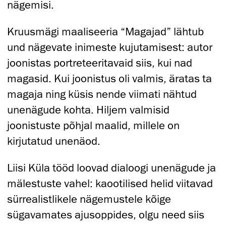
nägemisi.
Kruusmägi maaliseeria “Magajad” lähtub
und nägevate inimeste kujutamisest: autor
joonistas portreteeritavaid siis, kui nad
magasid. Kui joonistus oli valmis, äratas ta
magaja ning küsis nende viimati nähtud
unenägude kohta. Hiljem valmisid
joonistuste põhjal maalid, millele on
kirjutatud unenäod.
Liisi Küla tööd loovad dialoogi unenägude ja
mälestuste vahel: kaootilised helid viitavad
sürrealistlikele nägemustele kõige
sügavamates ajusoppides, olgu need siis