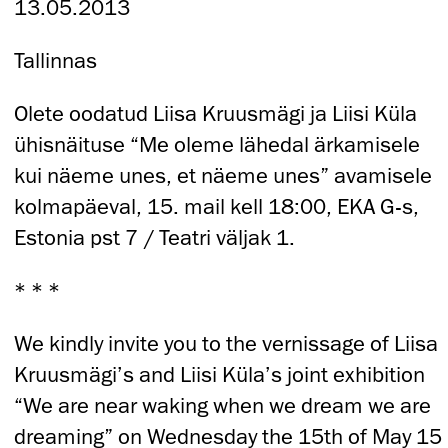
13.05.2013
Tallinnas
Olete oodatud Liisa Kruusmägi ja Liisi Küla
ühisnäituse “Me oleme lähedal ärkamisele
kui näeme unes, et näeme unes” avamisele
kolmapäeval, 15. mail kell 18:00, EKA G-s,
Estonia pst 7 / Teatri väljak 1.
* * *
We kindly invite you to the vernissage of Liisa
Kruusmägi’s and Liisi Küla’s joint exhibition
“We are near waking when we dream we are
dreaming” on Wednesday the 15th of May 15