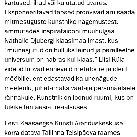
kartused, ihad või kujutatud avarus.
Eksponeeritavad teosed proovivad aru saada
mitmesuguste kunstnike nägemustest,
ammutades inspiratsiooni muuhulgas
Nathalie Djubergi klaasimaailmast, kus
“muinasjutud on hulluks läinud ja paralleelne
universum on habras kui klaas.” Liisi Küla
videod loovad erinevaid metafoore ja ideid
mööblile, ent edastavad ka unenägude
meeleolu, juhatamaks vaataja personaalsele
rännakule. Kunstnik on loonud ruumi, kus on
tükike fantaasiat reaalsuses.
Eesti Kaasaegse Kunsti Arenduskeskuse
korraldatava Tallinna Teisipäeva raames