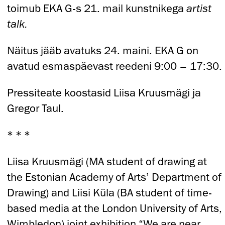
toimub EKA G-s 21. mail kunstnikega
artist
talk.
Näitus jääb avatuks 24. maini. EKA G on
avatud esmaspäevast reedeni 9:00 – 17:30.
Pressiteate koostasid Liisa Kruusmägi ja
Gregor Taul.
* * *
Liisa Kruusmägi (MA student of drawing at
the Estonian Academy of Arts’ Department of
Drawing) and Liisi Küla (BA student of time-
based media at the London University of Arts,
Wimbledon) joint exhibition “We are near