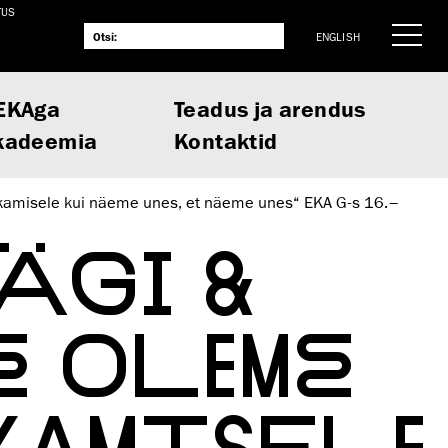
TUS
ENGLISH
EKAga
Teadus ja arendus
kadeemia
Kontaktid
ärkamisele kui näeme unes, et näeme unes“ EKA G-s 16.–
ÄGI &
ME OLEME
KAMISELE