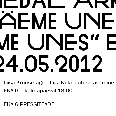
NÄEME UNES
ME UNES“ 
24.05.2012
Liisa Kruusmägi ja Liisi Küla näituse avamine
EKA G-s kolmapäeval 18:00
EKA G PRESSITEADE