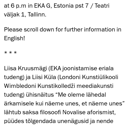
at 6 p.m in EKA G, Estonia pst 7 / Teatri
väljak 1, Tallinn.
Please scroll down for further information in
English!
* * *
Liisa Kruusmägi (EKA joonistamise eriala
tudeng) ja Liisi Küla (Londoni Kunstiülikooli
Wimbledoni Kunstikolledži meediakunsti
tudeng) ühisnäitus “Me oleme lähedal
ärkamisele kui näeme unes, et näeme unes”
lähtub saksa filosoofi Novalise aforismist,
püüdes tõlgendada unenägusid ja nende