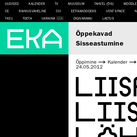
UUDISED
KALENDER
TV
MUUSEUM
TAHVEL (ÕIS)
MOODLE
ÜE
RAHVUSVAHELINE
CVI
EETIKAKOODEKS
VENT SPACE
N
T4EU
TOETA
UKRAINA
DIGIVARAMU
LAETUS
Õppekavad
Sisseastumine
Õppimine
Kalender
24.05.2012
LII
LII
LÄH