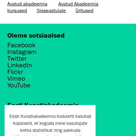
Avatud akadeemia
Avatud Akadeemia
kursused
Sisseastujale
Üritused
Oleme sotsiaalsed
Facebook
Instagram
Twitter
LinkedIn
Flickr
Vimeo
YouTube
Eesti Kunstiakadeemia
Põhja puiestee 7
Eesti Kunstiakadeemia koduleht kasutab
Tallinn 10412
küpsiseid, et koguda meie kasutajate
kohta statistikat ning pakkuda
artun@artun.ee