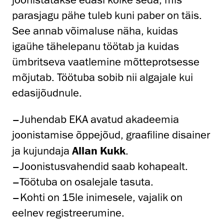
parasjagu pähe tuleb kuni paber on täis.
See annab võimaluse näha, kuidas
igaühe tähelepanu töötab ja kuidas
ümbritseva vaatlemine mõtteprotsesse
mõjutab. Töötuba sobib nii algajale kui
edasijõudnule.
–Juhendab EKA avatud akadeemia
joonistamise õppejõud, graafiline disainer
ja kujundaja
Allan Kukk
.
–Joonistusvahendid saab kohapealt.
–Töötuba on osalejale tasuta.
–Kohti on 15le inimesele, vajalik on
eelnev registreerumine.