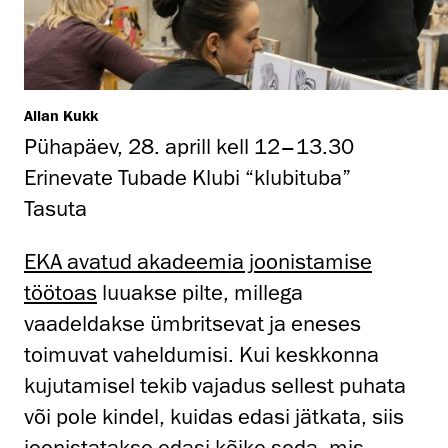
Allan Kukk
Pühapäev, 28. aprill kell 12–13.30
Erinevate Tubade Klubi “klubituba”
Tasuta
EKA avatud akadeemia joonistamise
töötoas
luuakse pilte, millega
vaadeldakse ümbritsevat ja eneses
toimuvat vaheldumisi. Kui keskkonna
kujutamisel tekib vajadus sellest puhata
või pole kindel, kuidas edasi jätkata, siis
joonistatakse edasi kõike seda, mis