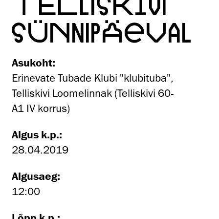
TELLISKIVI
SÜNNIPÄEVAL
Asukoht:
Erinevate Tubade Klubi "klubituba",
Telliskivi Loomelinnak (Telliskivi 60-
A1 IV korrus)
Algus k.p.:
28.04.2019
Algusaeg:
12:00
Lõpp k.p.: