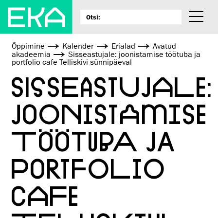
Õppimine
Kalender
Erialad
Avatud
akadeemia
Sisseastujale: joonistamise töötuba ja
portfolio cafe Telliskivi sünnipäeval
SISSEASTUJALE:
JOONISTAMISE
TÖÖTUBA JA
PORTFOLIO
CAFE