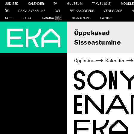
UUDISED
KALENDER
TV
MUUSEUM
TAHVEL (ÕIS)
MOODLE
ÜE
RAHVUSVAHELINE
CVI
EETIKAKOODEKS
VENT SPACE
N
T4EU
TOETA
UKRAINA
DIGIVARAMU
LAETUS
Õppekavad
Sisseastumine
Õppimine
Kalender
SONY
ENA
EKA