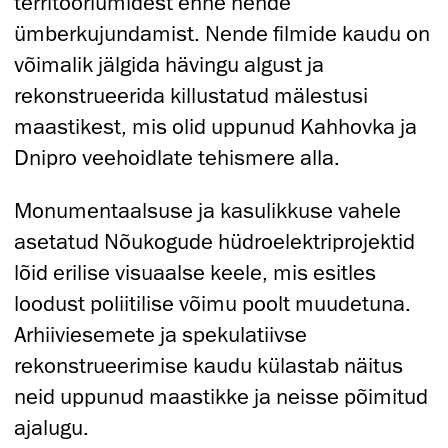
territooriumidest enne nende
ümberkujundamist. Nende filmide kaudu on
võimalik jälgida hävingu algust ja
rekonstrueerida killustatud mälestusi
maastikest, mis olid uppunud Kahhovka ja
Dnipro veehoidlate tehismere alla.
Monumentaalsuse ja kasulikkuse vahele
asetatud Nõukogude hüdroelektriprojektid
lõid erilise visuaalse keele, mis esitles
loodust poliitilise võimu poolt muudetuna.
Arhiiviesemete ja spekulatiivse
rekonstrueerimise kaudu külastab näitus
neid uppunud maastikke ja neisse põimitud
ajalugu.