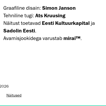
Graafiline disain:
Simon Janson
Tehniline tugi:
Ats Kruusing
Näitust toetavad
Eesti Kultuurkapital
ja
Sadolin Eesti
.
Avamisjookidega varustab
mirai™
.
 2026
Näitused