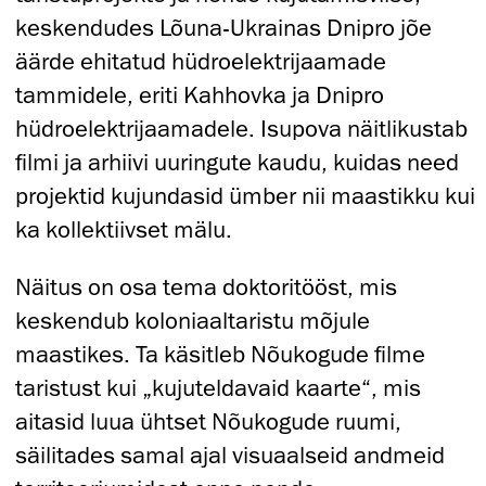
keskendudes Lõuna-Ukrainas Dnipro jõe
äärde ehitatud hüdroelektrijaamade
tammidele, eriti Kahhovka ja Dnipro
hüdroelektrijaamadele. Isupova näitlikustab
filmi ja arhiivi uuringute kaudu, kuidas need
projektid kujundasid ümber nii maastikku kui
ka kollektiivset mälu.
Näitus on osa tema doktoritööst, mis
keskendub koloniaaltaristu mõjule
maastikes. Ta käsitleb Nõukogude filme
taristust kui „kujuteldavaid kaarte“, mis
aitasid luua ühtset Nõukogude ruumi,
säilitades samal ajal visuaalseid andmeid