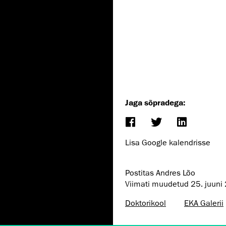
Jaga sõpradega:
Lisa Google kalendrisse
Postitas Andres Lõo
Viimati muudetud
25. juuni
Doktorikool
EKA Galerii