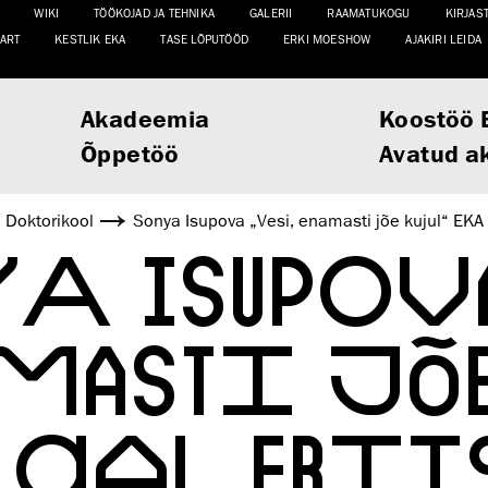
WIKI
TÖÖKOJAD JA TEHNIKA
GALERII
RAAMATUKOGU
KIRJAS
ART
KESTLIK EKA
TASE LÕPUTÖÖD
ERKI MOESHOW
AJAKIRI LEIDA
Akadeemia
Koostöö 
Õppetöö
Avatud a
Doktorikool
Sonya Isupova „Vesi, enamasti jõe kujul“ EK
A ISUPOVA
MASTI JÕ
 GALERIIS