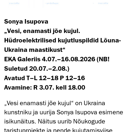
Sonya Isupova
„Vesi, enamasti jõe kujul.
Hüdroelektrilised kujutluspildid Lõuna-
Ukraina maastikust“
EKA Galeriis 4.07.–16.08.2026 (NB!
Suletud 20.07.–2.08.)
Avatud T–L 12–18 P 12–16
Avamine: R 3.07. kell 18.00
„Vesi enamasti jõe kujul“ on Ukraina
kunstniku ja uurija Sonya Isupova esimene
isikunäitus. Näitus uurib Nõukogude
taristuprojekte ja nende kujutamisviise,