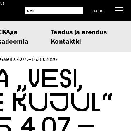
TUS
ENGLISH
EKAga
Teadus ja arendus
kadeemia
Kontaktid
A Galeriis 4.07.–16.08.2026
 „VESI,
E KUJUL“
 4.07.–