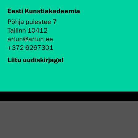
Eesti Kunstiakadeemia
Põhja puiestee 7
Tallinn 10412
artun@artun.ee
+372 6267301
Liitu uudiskirjaga!
AMINE EKA GALERIIS
STATEST 1994–2024"