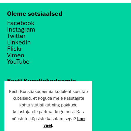
Oleme sotsiaalsed
Facebook
Instagram
Twitter
LinkedIn
Flickr
Vimeo
YouTube
Eesti Kunstiakadeemia
Põhja puiestee 7
Eesti Kunstiakadeemia koduleht kasutab
Tallinn 10412
küpsiseid, et koguda meie kasutajate
kohta statistikat ning pakkuda
artun@artun.ee
külastajatele parimat kogemust. Kas
+372 6267301
nõustute küpsiste kasutamisega?
Loe
veel
.
Liitu uudiskirjaga!