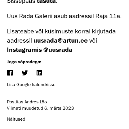
Sissepääs
tasuta
.
Uus Rada Galerii asub aadressil Raja 11a.
Lisateabe või küsimuste korral kirjutada
aadressil
uusrada@artun.ee
või
Instagramis @uusrada
Jaga sõpradega:
Lisa Google kalendrisse
Postitas Andres Lõo
Viimati muudetud
6. märts 2023
Näitused