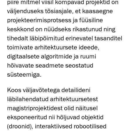
piire mitmel viisil kompavad projektid on
väljenduseks tõsiasjale, et kaasaegne
projekteerimisprotsess ja füüsiline
keskkond on nüüdseks rikastunud ning
tihedalt läbipõimitud erinevatel tasanditel
toimivate arhitektuursete ideede,
digitaalsete algoritmide ja ruumi
hõivavate seadmete seostatud
süsteemiga.
Koos väljavõtetega detailideni
läbilahendatud arhitektuursetest
magistriprojektidest olid näitusel
eksponeeritud nii hõljuvad objektid
(droonid), interaktiivsed robootilised