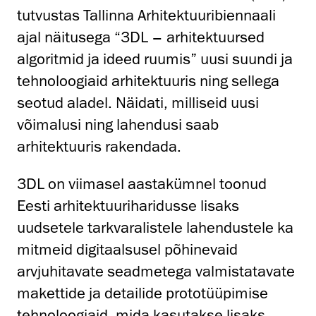
tutvustas Tallinna Arhitektuuribiennaali
ajal näitusega “3DL – arhitektuursed
algoritmid ja ideed ruumis” uusi suundi ja
tehnoloogiaid arhitektuuris ning sellega
seotud aladel. Näidati, milliseid uusi
võimalusi ning lahendusi saab
arhitektuuris rakendada.
3DL on viimasel aastakümnel toonud
Eesti arhitektuuriharidusse lisaks
uudsetele tarkvaralistele lahendustele ka
mitmeid digitaalsusel põhinevaid
arvjuhitavate seadmetega valmistatavate
makettide ja detailide prototüüpimise
tehnoloogiaid, mida kasutakse lisaks