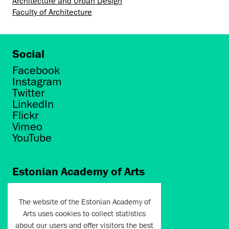
Architecture and Urban Design
Faculty of Architecture
Social
Facebook
Instagram
Twitter
LinkedIn
Flickr
Vimeo
YouTube
Estonian Academy of Arts
Põhja puiestee 7
Tallinn 10412
The website of the Estonian Academy of
Arts uses cookies to collect statistics
artun@artun.ee
about our users and offer visitors the best