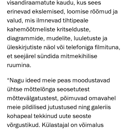
visandiraamatute kaudu, kus sees
erinevad ekslemised, loomise rõõmud ja
valud, mis ilmnevad tihtipeale
kahemõõtmeliste kritselduste,
diagrammide, mudelite, luuletuste ja
üleskirjutiste näol või telefoniga filmituna,
et seejärel sündida mitmekihilise
ruumina.
“Nagu ideed meie peas moodustavad
ühtse mõttelõnga seosetutest
mõttevälgatustest, põimuvad omavahel
meie pildilised jutustused ning galeriis
kohapeal tekkinud uute seoste
võrgustikud. Külastajal on võimalus