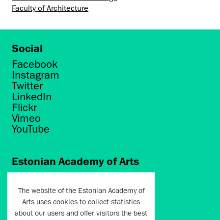
Faculty of Architecture
Social
Facebook
Instagram
Twitter
LinkedIn
Flickr
Vimeo
YouTube
Estonian Academy of Arts
Põhja puiestee 7
Tallinn 10412
The website of the Estonian Academy of
Arts uses cookies to collect statistics
artun@artun.ee
about our users and offer visitors the best
+372 6267301