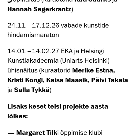
Hannah Segerkrantz
)
24.11.–17.12.26 vabade kunstide
hindamismaraton
14.01.–14.02.27 EKA ja Helsingi
Kunstiakadeemia (Uniarts Helsinki)
ühisnäitus (kuraatorid
Merike Estna,
Kristi Kongi, Kaisa Maasik, Päivi Takala
ja
Salla Tykkä
)
Lisaks keset teisi projekte aasta
lõikes:
Margaret Tilk
i õppimise klubi