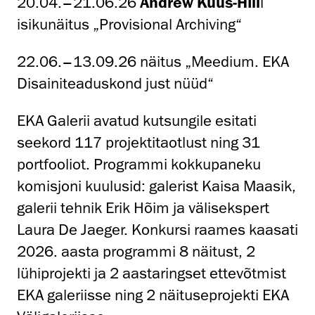
20.04.–21.06.26
Andrew Kuus-Hill
i
isikunäitus „Provisional Archiving“
22.06.–13.09.26 näitus „Meedium. EKA
Disainiteaduskond just nüüd“
EKA Galerii avatud kutsungile esitati
seekord 117 projektitaotlust ning 31
portfooliot. Programmi kokkupaneku
komisjoni kuulusid: galerist Kaisa Maasik,
galerii tehnik Erik Hõim ja välisekspert
Laura De Jaeger. Konkursi raames kaasati
2026. aasta programmi 8 näitust, 2
lühiprojekti ja 2 aastaringset ettevõtmist
EKA galeriisse ning 2 näituseprojekti EKA