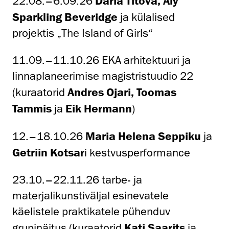
22.08.–6.09.26
Daria Titova, Aly
Sparkling Beveridge
ja külalised
projektis „The Island of Girls“
11.09.–11.10.26 EKA arhitektuuri ja
linnaplaneerimise magistristuudio 22
(kuraatorid
Andres Ojari, Toomas
Tammis
ja
Eik Hermann
)
12.–18.10.26
Maria Helena Seppiku
ja
Getriin Kotsar
i kestvusperformance
23.10.–22.11.26 tarbe- ja
materjalikunstiväljal esinevatele
käelistele praktikatele pühenduv
grupinäitus (kuraatorid
Kati Saarits
ja