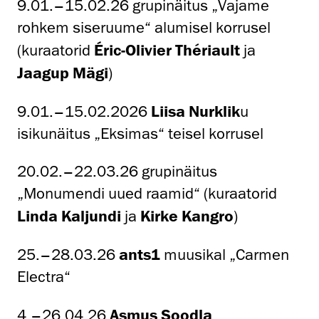
9.01.–15.02.26 grupinäitus „Vajame
rohkem siseruume“ alumisel korrusel
(kuraatorid
Éric-Olivier Thériault
ja
Jaagup Mägi
)
9.01.–15.02.2026
Liisa Nurklik
u
isikunäitus „Eksimas“ teisel korrusel
20.02.–22.03.26 grupinäitus
„Monumendi uued raamid“ (kuraatorid
Linda Kaljundi
ja
Kirke Kangro
)
25.–28.03.26
ants1
muusikal „Carmen
Electra“
4.–26.04.26
Asmus Soodla