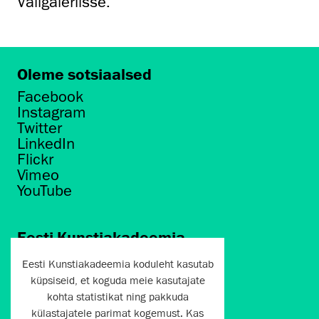
Väligaleriisse.
Oleme sotsiaalsed
Facebook
Instagram
Twitter
LinkedIn
Flickr
Vimeo
YouTube
Eesti Kunstiakadeemia
Põhja puiestee 7
Eesti Kunstiakadeemia koduleht kasutab
Tallinn 10412
küpsiseid, et koguda meie kasutajate
kohta statistikat ning pakkuda
artun@artun.ee
külastajatele parimat kogemust. Kas