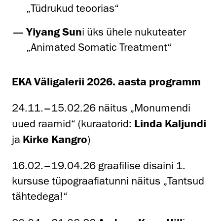
„Tüdrukud teoorias“
Yiyang Sun
i üks ühele nukuteater
„Animated Somatic Treatment“
EKA Väligalerii 2026. aasta programm
24.11.–15.02.26 näitus „Monumendi
uued raamid“ (kuraatorid:
Linda Kaljundi
ja
Kirke Kangro
)
16.02.–19.04.26 graafilise disaini 1.
kursuse tüpograafiatunni näitus „Tantsud
tähtedega!“