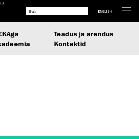
TUS
ENGLISH
EKAga
Teadus ja arendus
kadeemia
Kontaktid