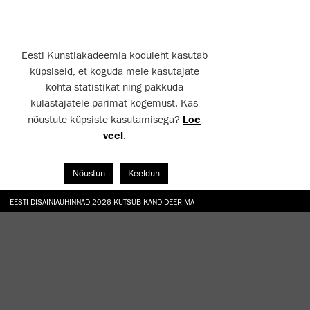
Eesti Kunstiakadeemia koduleht kasutab
küpsiseid, et koguda meie kasutajate
kohta statistikat ning pakkuda
külastajatele parimat kogemust. Kas
nõustute küpsiste kasutamisega?
Loe
veel
.
Nõustun
Keeldun
EESTI DISAINIAUHINNAD 2026 KUTSUB KANDIDEERIMA
GALERII: NÄITUSTE „CHARGE, JAW, BABBLE, FAUCET” JA „VESI, ENAMASTI JÕE KUJUL“ AV
TÖÖTOA „TAMME ALL“ KÄIGUS TAASRAJATI EKA AED
HANNO SOANS "EGOTRIPP KELLEGI TEISENA. SISSELÕIKEID KAASAEGSESSE KUNSTI AA
TÄIUSTA OMA TEADMISI JA OSKUSI EKA MIKROKRAADIÕPPES