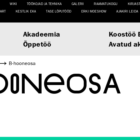
WIKI
TÖÖKOJAD JA TEHNIKA
GALERII
RAAMATUKOGU
KIRJAS
ART
KESTLIK EKA
TASE LÕPUTÖÖD
ERKI MOESHOW
AJAKIRI LEIDA
Akadeemia
Koostöö 
Õppetöö
Avatud a
B-hooneosa
OONEOSA