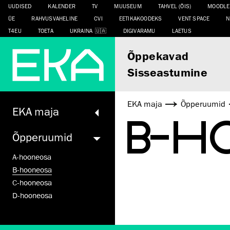
UUDISED
KALENDER
TV
MUUSEUM
TAHVEL (ÕIS)
MOODLE
ÜE
RAHVUSVAHELINE
CVI
EETIKAKOODEKS
VENT SPACE
N
T4EU
TOETA
UKRAINA
DIGIVARAMU
LAETUS
Õppekavad
Sisseastumine
EKA maja
Õpperuumid
EKA maja
B-H
Õpperuumid
A-hooneosa
B-hooneosa
C-hooneosa
D-hooneosa