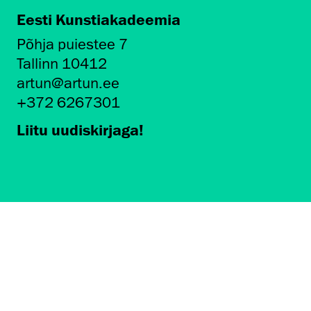
Eesti Kunstiakadeemia
Põhja puiestee 7
Tallinn 10412
artun@artun.ee
+372 6267301
Liitu uudiskirjaga!