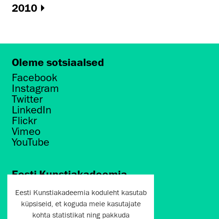
2010
Oleme sotsiaalsed
Facebook
Instagram
Twitter
LinkedIn
Flickr
Vimeo
YouTube
Eesti Kunstiakadeemia
Põhja puiestee 7
Eesti Kunstiakadeemia koduleht kasutab
Tallinn 10412
küpsiseid, et koguda meie kasutajate
kohta statistikat ning pakkuda
artun@artun.ee