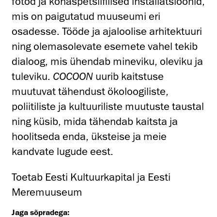
fotod ja kohaspetsiifilised installatsioonid,
mis on paigutatud muuseumi eri
osadesse. Tööde ja ajaloolise arhitektuuri
ning olemasolevate esemete vahel tekib
dialoog, mis ühendab mineviku, oleviku ja
tuleviku.
COCOON
uurib kaitstuse
muutuvat tähendust ökoloogiliste,
poliitiliste ja kultuuriliste muutuste taustal
ning küsib, mida tähendab kaitsta ja
hoolitseda enda, üksteise ja meie
kandvate lugude eest.
Toetab Eesti Kultuurkapital ja Eesti
Meremuuseum
Jaga sõpradega: