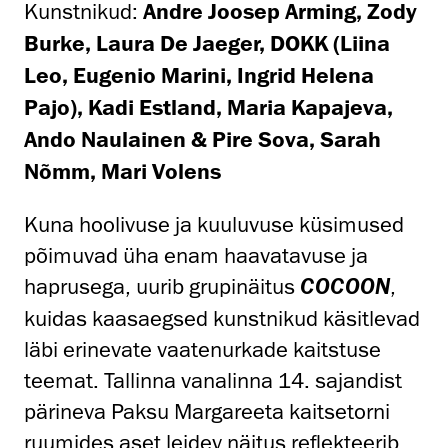
Kunstnikud:
Andre Joosep Arming, Zody
Burke, Laura De Jaeger, DOKK (Liina
Leo, Eugenio Marini, Ingrid Helena
Pajo), Kadi Estland, Maria Kapajeva,
Ando Naulainen & Pire Sova, Sarah
Nõmm, Mari Volens
Kuna hoolivuse ja kuuluvuse küsimused
põimuvad üha enam haavatavuse ja
haprusega, uurib grupinäitus
,
COCOON
kuidas kaasaegsed kunstnikud käsitlevad
läbi erinevate vaatenurkade kaitstuse
teemat. Tallinna vanalinna 14. sajandist
pärineva Paksu Margareeta kaitsetorni
ruumides aset leidev näitus reflekteerib