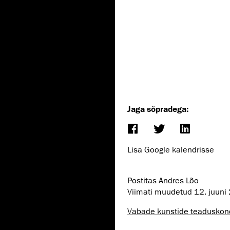
Jaga sõpradega:
Lisa Google kalendrisse
Postitas Andres Lõo
Viimati muudetud
12. juuni
Vabade kunstide teaduskon