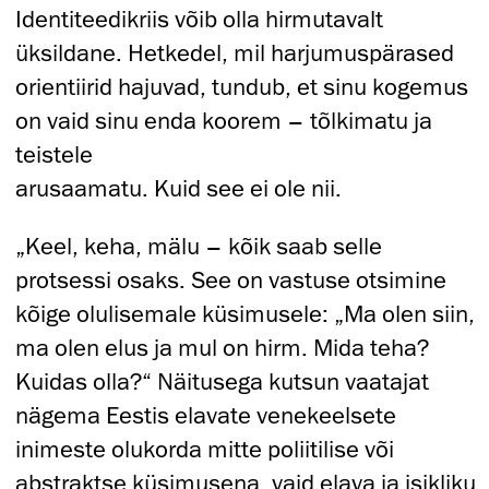
Identiteedikriis võib olla hirmutavalt
üksildane. Hetkedel, mil harjumuspärased
orientiirid hajuvad, tundub, et sinu kogemus
on vaid sinu enda koorem – tõlkimatu ja
teistele
arusaamatu. Kuid see ei ole nii.
„Keel, keha, mälu – kõik saab selle
protsessi osaks. See on vastuse otsimine
kõige olulisemale küsimusele: „Ma olen siin,
ma olen elus ja mul on hirm. Mida teha?
Kuidas olla?“ Näitusega kutsun vaatajat
nägema Eestis elavate venekeelsete
inimeste olukorda mitte poliitilise või
abstraktse küsimusena, vaid elava ja isikliku