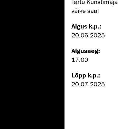
Tartu Kunstimaja
väike saal
Algus k.p.:
20.06.2025
Algusaeg:
17:00
Lõpp k.p.:
20.07.2025