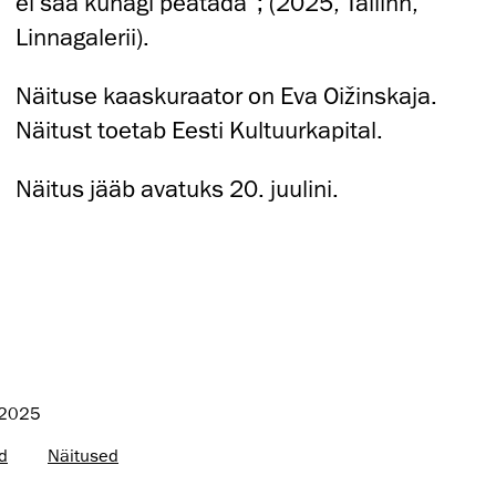
ei saa kunagi peatada”; (2025, Tallinn,
Linnagalerii).
Näituse kaaskuraator on Eva Oižinskaja.
Näitust toetab Eesti Kultuurkapital.
Näitus jääb avatuks 20. juulini.
 2025
d
Näitused