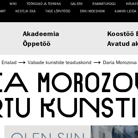
WIKI
TÖÖKOJAD JA TEHNIKA
GALERII
RAAMATUKOGU
KIRJAS
ART
KESTLIK EKA
TASE LÕPUTÖÖD
ERKI MOESHOW
AJAKIRI LEIDA
Akadeemia
Koostöö 
Õppetöö
Avatud a
Erialad
Vabade kunstide teaduskond
Daria Morozova 
IA MOROZO
TU KUNST