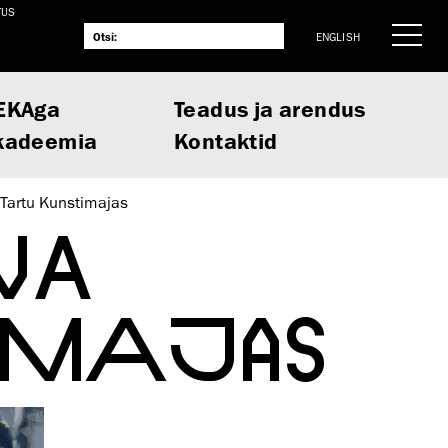
TUS
ENGLISH
EKAga
Teadus ja arendus
kadeemia
Kontaktid
Tartu Kunstimajas
VA
IMAJAS