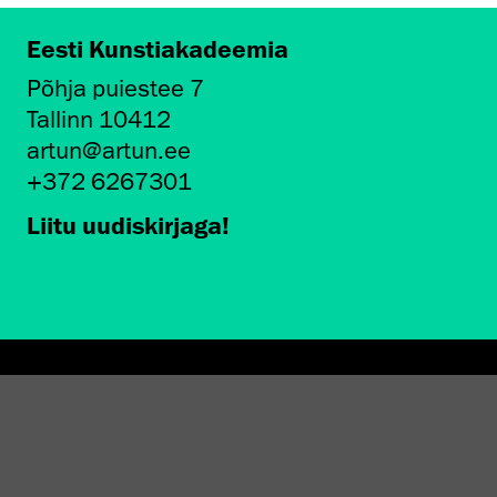
Eesti Kunstiakadeemia
Põhja puiestee 7
Tallinn 10412
artun@artun.ee
+372 6267301
Liitu uudiskirjaga!
AMINE EKA GALERIIS
STATEST 1994–2024"