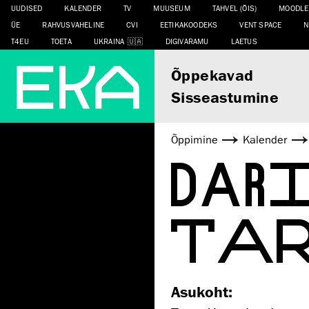
UUDISED
KALENDER
TV
MUUSEUM
TAHVEL (ÕIS)
MOODLE
ÜE
RAHVUSVAHELINE
CVI
EETIKAKOODEKS
VENT SPACE
N
T4EU
TOETA
UKRAINA
DIGIVARAMU
LAETUS
Õppekavad
Sisseastumine
Õppimine
Kalender
DAR
TAR
Asukoht: