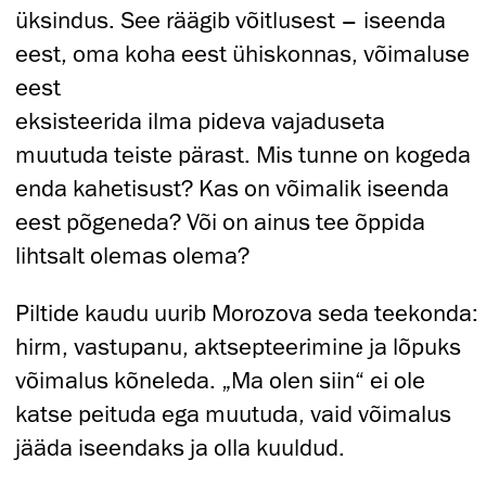
üksindus. See räägib võitlusest – iseenda
eest, oma koha eest ühiskonnas, võimaluse
eest
eksisteerida ilma pideva vajaduseta
muutuda teiste pärast. Mis tunne on kogeda
enda kahetisust? Kas on võimalik iseenda
eest põgeneda? Või on ainus tee õppida
lihtsalt olemas olema?
Piltide kaudu uurib Morozova seda teekonda:
hirm, vastupanu, aktsepteerimine ja lõpuks
võimalus kõneleda. „Ma olen siin“ ei ole
katse peituda ega muutuda, vaid võimalus
jääda iseendaks ja olla kuuldud.