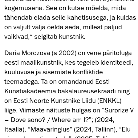
kogemusena. See on kutse mõelda, mida
tähendab elada selle kahetisusega, ja kuidas
on valjult välja öelda seda, millest paljud
vaikivad,“ selgitab kunstnik.
Daria Morozova (s 2002) on vene päritoluga
eesti maalikunstnik, kes tegeleb identiteedi,
kuuluvuse ja sisemiste konfliktide
teemadega. Ta on omandanud Eesti
Kunstiakadeemia bakalaureusekraadi ning
on Eesti Noorte Kunstnike Liidu (ENKKL)
liige. Viimaste näituste hulgas on “Surprize V
– Dove sono? / Where am I?”; (2024,
Itaalia), “Maavaringlus” (2024, Tallinn), “Elu