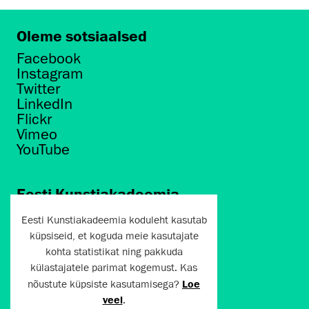
Oleme sotsiaalsed
Facebook
Instagram
Twitter
LinkedIn
Flickr
Vimeo
YouTube
Eesti Kunstiakadeemia
Põhja puiestee 7
Eesti Kunstiakadeemia koduleht kasutab
Tallinn 10412
küpsiseid, et koguda meie kasutajate
kohta statistikat ning pakkuda
artun@artun.ee
külastajatele parimat kogemust. Kas
+372 6267301
nõustute küpsiste kasutamisega?
Loe
veel
.
Liitu uudiskirjaga!