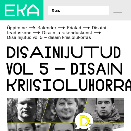
Õppimine
Kalender
Erialad
Disaini­­
teaduskond
Disain ja rakenduskunst
Disainijutud vol 5 – disain kriisiolukorras
DISAINIJUTUD
VOL 5 – DISAIN
KRIISIOLUKORR