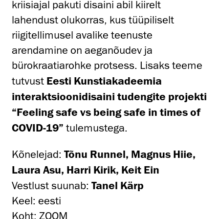
kriisiajal pakuti disaini abil kiirelt
lahendust olukorras, kus tüüpiliselt
riigitellimusel avalike teenuste
arendamine on aeganõudev ja
bürokraatiarohke protsess. Lisaks teeme
tutvust
Eesti Kunstiakadeemia
interaktsioonidisaini tudengite projekti
“Feeling safe vs being safe in times of
COVID-19”
tulemustega.
Kõnelejad:
Tõnu Runnel, Magnus Hiie,
Laura Asu, Harri Kirik, Keit Ein
Vestlust suunab:
Tanel Kärp
Keel: eesti
Koht: ZOOM