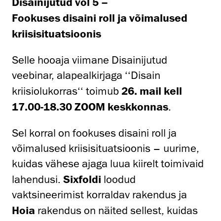
Disainijutud vol 5 –
Fookuses disaini roll ja võimalused
kriisisituatsioonis
Selle hooaja viimane Disainijutud
veebinar, alapealkirjaga ‘‘Disain
kriisiolukorras‘‘ toimub
26. mail kell
17.00-18.30 ZOOM keskkonnas
.
Sel korral on fookuses disaini roll ja
võimalused kriisisituatsioonis – uurime,
kuidas vähese ajaga luua kiirelt toimivaid
lahendusi.
Sixfoldi
loodud
vaktsineerimist korraldav rakendus ja
Hoia
rakendus on näited sellest, kuidas