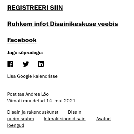
REGISTREERI SIIN
Rohkem infot Disainikeskuse veebis
Facebook
Jaga sõpradega:
Lisa Google kalendrisse
Postitas Andres Lõo
Viimati muudetud
14. mai 2021
Disain ja rakenduskunst
Disaini
uurimisrühm
Interaktsiooni­disain
Avatud
loengud