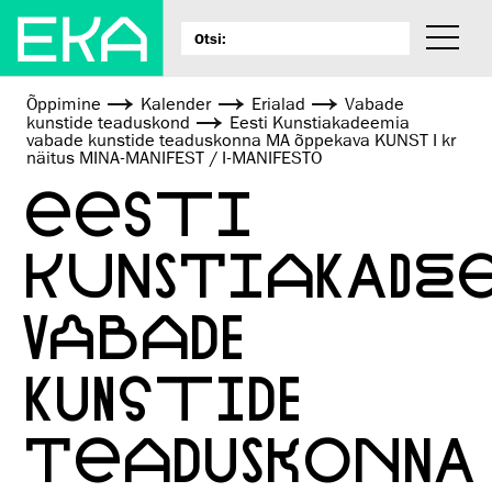
Õppimine
Kalender
Erialad
Vabade
kunstide teaduskond
Eesti Kunstiakadeemia
vabade kunstide teaduskonna MA õppekava KUNST I kr
näitus MINA-MANIFEST / I-MANIFESTO
EESTI
KUNSTIAKADE
VABADE
KUNSTIDE
TEADUSKONNA