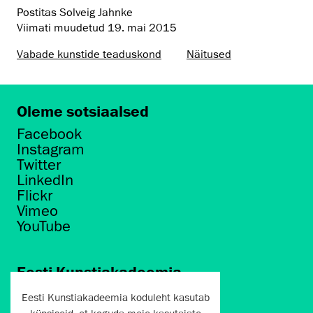
Postitas Solveig Jahnke
Viimati muudetud
19. mai 2015
Vabade kunstide teaduskond
Näitused
Oleme sotsiaalsed
Facebook
Instagram
Twitter
LinkedIn
Flickr
Vimeo
YouTube
Eesti Kunstiakadeemia
Põhja puiestee 7
Eesti Kunstiakadeemia koduleht kasutab