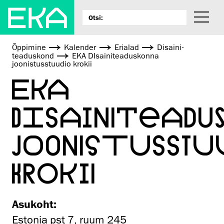
Õppimine
Kalender
Erialad
Disaini­­
teaduskond
EKA DIsainiteaduskonna
joonistusstuudio krokii
EKA
DISAINITEADU
JOONISTUSSTU
KROKII
Asukoht:
Estonia pst 7, ruum 245