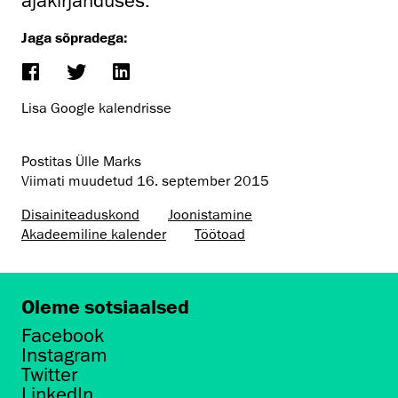
ajakirjanduses.
Jaga sõpradega:
Lisa Google kalendrisse
Postitas Ülle Marks
Viimati muudetud
16. september 2015
Disaini­­teaduskond
Joonistamine
Akadeemiline kalender
Töötoad
Oleme sotsiaalsed
Facebook
Instagram
Twitter
LinkedIn