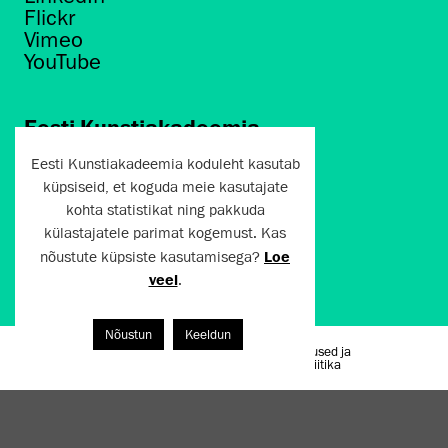
Flickr
Vimeo
YouTube
Eesti Kunstiakadeemia
Põhja puiestee 7
Eesti Kunstiakadeemia koduleht kasutab
Tallinn 10412
küpsiseid, et koguda meie kasutajate
kohta statistikat ning pakkuda
artun@artun.ee
külastajatele parimat kogemust. Kas
+372 6267301
nõustute küpsiste kasutamisega?
Loe
veel
.
Liitu uudiskirjaga!
Nõustun
Keeldun
Kasutustingimused ja
Artun.ee 2024
privaatsuspoliitika