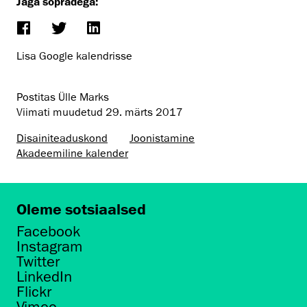
Jaga sõpradega:
Lisa Google kalendrisse
Postitas Ülle Marks
Viimati muudetud
29. märts 2017
Disaini­­teaduskond
Joonistamine
Akadeemiline kalender
Oleme sotsiaalsed
Facebook
Instagram
Twitter
LinkedIn
Flickr
Vimeo