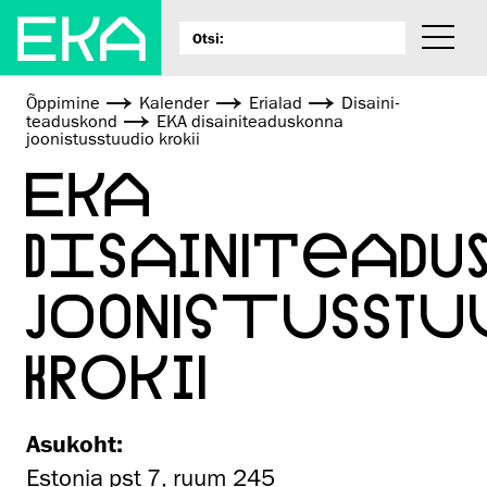
Õppimine
Kalender
Erialad
Disaini­­
teaduskond
EKA disainiteaduskonna
joonistusstuudio krokii
EKA
DISAINITEADU
JOONISTUSSTU
KROKII
Asukoht:
Estonia pst 7, ruum 245