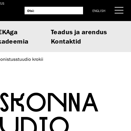
TUS
ENGLISH
EKAga
Teadus ja arendus
kadeemia
Kontaktid
onistusstuudio krokii
USKONNA
UUDIO