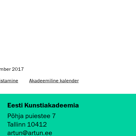
ember 2017
istamine
Akadeemiline kalender
Eesti Kunstiakadeemia
Põhja puiestee 7
Tallinn 10412
artun@artun.ee