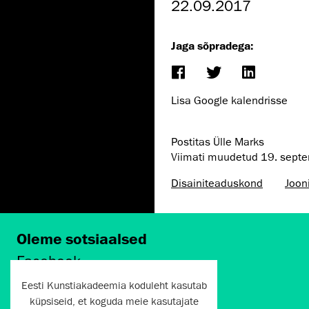
22.09.2017
Jaga sõpradega:
Lisa Google kalendrisse
Postitas Ülle Marks
Viimati muudetud
19. sept
Disaini­­teaduskond
Joon
Oleme sotsiaalsed
Facebook
Instagram
Eesti Kunstiakadeemia koduleht kasutab
Twitter
küpsiseid, et koguda meie kasutajate
LinkedIn