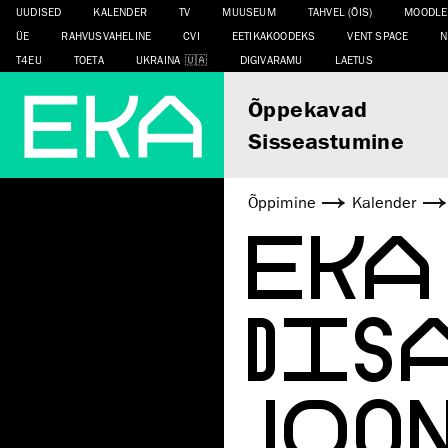
UUDISED
KALENDER
TV
MUUSEUM
TAHVEL (ÕIS)
MOODLE
ÜE
RAHVUSVAHELINE
CVI
EETIKAKOODEKS
VENT SPACE
N
T4EU
TOETA
UKRAINA
DIGIVARAMU
LAETUS
Õppekavad
Sisseastumine
Õppimine
Kalender
EKA
DIS
JOO