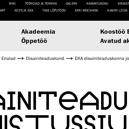
WIKI
TÖÖKOJAD JA TEHNIKA
GALERII
RAAMATUKOGU
KIRJAS
ART
KESTLIK EKA
TASE LÕPUTÖÖD
ERKI MOESHOW
AJAKIRI LEIDA
Akadeemia
Koostöö 
Õppetöö
Avatud a
Erialad
Disaini­­teaduskond
EKA disainiteaduskonna jo
AINITEAD
NISTUSST