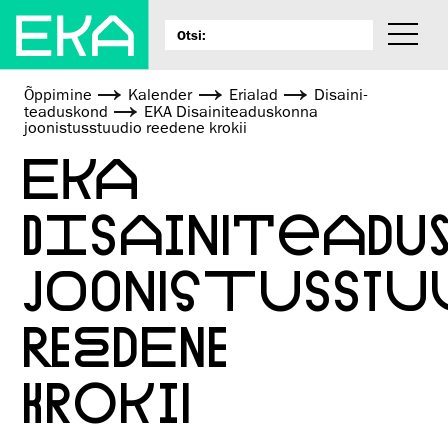
Õppimine
Kalender
Erialad
Disaini­­
teaduskond
EKA Disainiteaduskonna
joonistusstuudio reedene krokii
EKA
DISAINITEADU
JOONISTUSSTU
REEDENE
KROKII