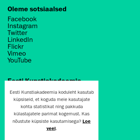
Oleme sotsiaalsed
Facebook
Instagram
Twitter
LinkedIn
Flickr
Vimeo
YouTube
Eesti Kunstiakadeemia
Põhja puiestee 7
Eesti Kunstiakadeemia koduleht kasutab
Tallinn 10412
küpsiseid, et koguda meie kasutajate
kohta statistikat ning pakkuda
artun@artun.ee
külastajatele parimat kogemust. Kas
+372 6267301
nõustute küpsiste kasutamisega?
Loe
veel
.
Liitu uudiskirjaga!