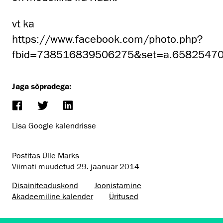
vt ka
https://www.facebook.com/photo.php?
fbid=738516839506275&set=a.6582547
Jaga sõpradega:
Lisa Google kalendrisse
Postitas Ülle Marks
Viimati muudetud
29. jaanuar 2014
Disaini­­teaduskond
Joonistamine
Akadeemiline kalender
Üritused