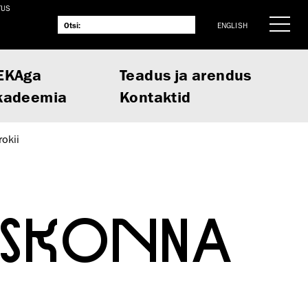
TUS
ENGLISH
EKAga
Teadus ja arendus
kadeemia
Kontaktid
okii
USKONNA