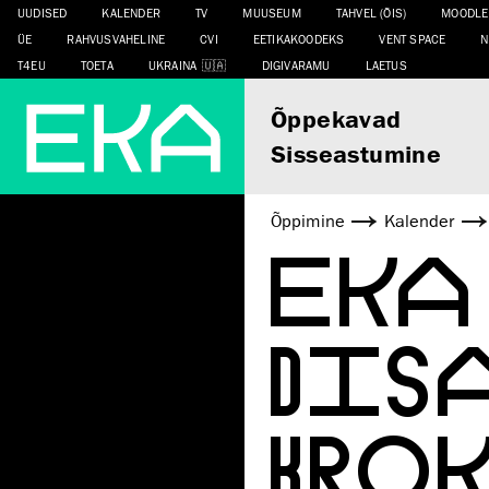
UUDISED
KALENDER
TV
MUUSEUM
TAHVEL (ÕIS)
MOODLE
ÜE
RAHVUSVAHELINE
CVI
EETIKAKOODEKS
VENT SPACE
N
T4EU
TOETA
UKRAINA
DIGIVARAMU
LAETUS
Õppekavad
Sisseastumine
Õppimine
Kalender
EKA
DIS
KROK