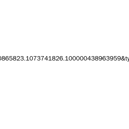
0865823.1073741826.100000438963959&ty