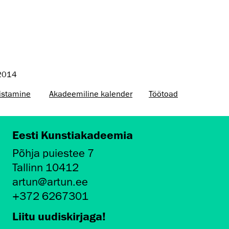
 2014
istamine
Akadeemiline kalender
Töötoad
Eesti Kunstiakadeemia
Põhja puiestee 7
Tallinn 10412
artun@artun.ee
+372 6267301
Liitu uudiskirjaga!