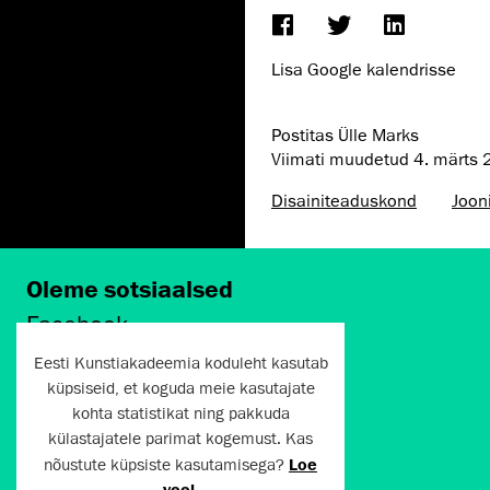
Lisa Google kalendrisse
Postitas Ülle Marks
Viimati muudetud
4. märts
Disaini­­teaduskond
Joon
Oleme sotsiaalsed
Facebook
Instagram
Eesti Kunstiakadeemia koduleht kasutab
Twitter
küpsiseid, et koguda meie kasutajate
LinkedIn
kohta statistikat ning pakkuda
Flickr
külastajatele parimat kogemust. Kas
Vimeo
YouTube
nõustute küpsiste kasutamisega?
Loe
veel
.