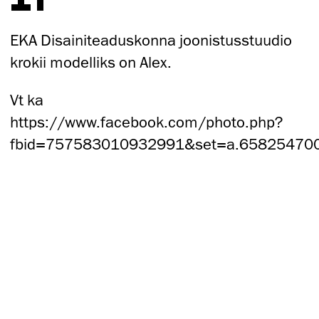
EKA Disainiteaduskonna joonistusstuudio
krokii modelliks on Alex.
Vt ka
https://www.facebook.com/photo.php?
fbid=757583010932991&set=a.65825470