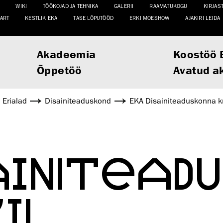
WIKI
TÖÖKOJAD JA TEHNIKA
GALERII
RAAMATUKOGU
KIRJAS
ART
KESTLIK EKA
TASE LÕPUTÖÖD
ERKI MOESHOW
AJAKIRI LEIDA
Akadeemia
Koostöö 
Õppetöö
Avatud a
Erialad
Disaini­­teaduskond
EKA Disainiteaduskonna kr
AINITEAD
II