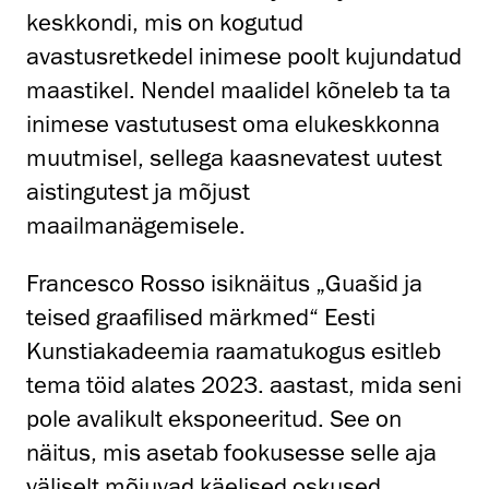
keskkondi, mis on kogutud
avastusretkedel inimese poolt kujundatud
maastikel. Nendel maalidel kõneleb ta ta
inimese vastutusest oma elukeskkonna
muutmisel, sellega kaasnevatest uutest
aistingutest ja mõjust
maailmanägemisele.
Francesco Rosso isiknäitus „Guašid ja
teised graafilised märkmed“ Eesti
Kunstiakadeemia raamatukogus esitleb
tema töid alates 2023. aastast, mida seni
pole avalikult eksponeeritud. See on
näitus, mis asetab fookusesse selle aja
väliselt mõjuvad käelised oskused