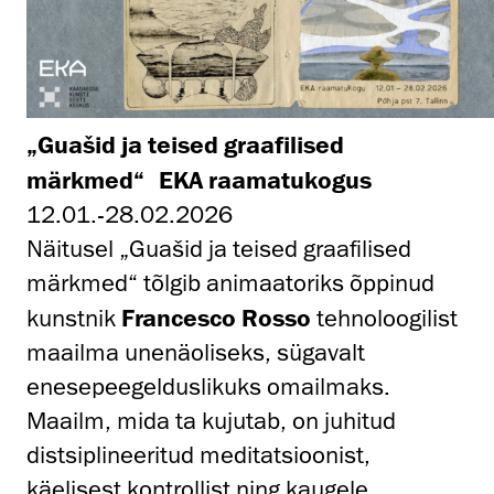
„Guašid ja teised graafilised
märkmed“ EKA raamatukogus
12.01.-28.02.2026
Näitusel „Guašid ja teised graafilised
märkmed“ tõlgib animaatoriks õppinud
kunstnik
Francesco Rosso
tehnoloogilist
maailma unenäoliseks, sügavalt
enesepeegelduslikuks omailmaks.
Maailm, mida ta kujutab, on juhitud
distsiplineeritud meditatsioonist,
käelisest kontrollist ning kaugele