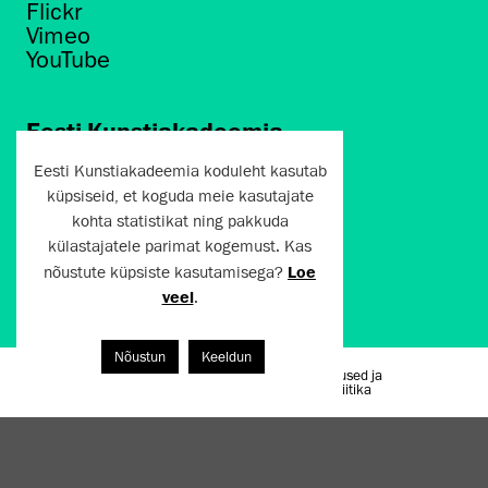
Flickr
Vimeo
YouTube
Eesti Kunstiakadeemia
Põhja puiestee 7
Eesti Kunstiakadeemia koduleht kasutab
Tallinn 10412
küpsiseid, et koguda meie kasutajate
kohta statistikat ning pakkuda
artun@artun.ee
külastajatele parimat kogemust. Kas
+372 6267301
nõustute küpsiste kasutamisega?
Loe
veel
.
Liitu uudiskirjaga!
Nõustun
Keeldun
Kasutustingimused ja
Artun.ee 2024
privaatsuspoliitika