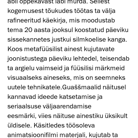
abil õppekavast läbi murda. Sellest
kogemusest tõukudes töötas ta välja
rafineeritud käekirja, mis moodustab
tema 20 aasta jooksul koostatud päeviku
sissekannetes justkui silmkoelise kanga.
Koos metafüüsilist ainest kujutavate
joonistustega päeviku lehtedel, teisendab
ta argielu vaimseid ja füüsilisi märkmeid
visuaalseks aineseks, mis on seemneks
uutele tehnikatele.Guaššmaalid näitusel
kannavad ideede katsetamise ja
seriaalsuse väljaarendamise
eesmärki, viies näituse ainestiku üksikult
üldisele. Käsitledes töösoleva
animatsioonifilmi materjali, kujutab ta