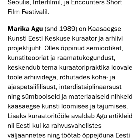
Seoulis, Interfilmil, ja Encounters Short
Film Festivalil.
Marika Agu
(snd 1989) on Kaasaegse
Kunsti Eesti Keskuse kuraator ja arhiivi
projektijuht. Olles õppinud semiootikat,
kunstiteooriat ja raamatukogundust,
keskendub tema kuraatoripraktika loovale
tööle arhiividega, rõhutades koha- ja
ajaspetsiifilisust, interdistsiplinaarsust
ning sümboolseid ja materiaalseid nihkeid
kaasaegse kunsti loomises ja tajumises.
Lisaks kuraatoritööle avaldab Agu artikleid
nii Eesti kui ka rahvusvahelistes
väljaannetes ning töötab õppejõuna Eesti