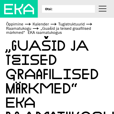
Õppimine
Kalender
Tugistruktuurid
Raamatukogu
„Guašid ja teised graafilised
märkmed“ EKA raamatukogus
„GUAŠID JA
TEISED
GRAAFILISED
MÄRKMED“
EKA