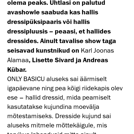
olema peaks. Ühtlasi on palutud
avashowle saabuda kas hallis
dressipüksipaaris või hallis
dressipluusis – peaasi, et hallides
dressides. Ainult tavalise show taga
seisavad kunstnikud on
Karl
Joonas
Alamaa
, Lisette Sivard ja Andreas
Kübar.
ONLY BASICU aluseks sai äärmiselt
igapäevane ning pea kõigi riidekapis olev
ese – hallid dressid, mida peamiselt
kasutatakse kujundina moevälja
mõtestamiseks. Dresside kujund sai
aluseks mitmele mõttekäigule, mis