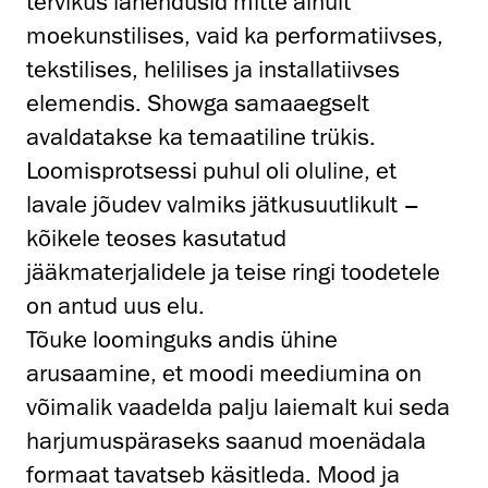
tervikus lahendusid mitte ainult
moekunstilises, vaid ka performatiivses,
tekstilises, helilises ja installatiivses
elemendis. Showga samaaegselt
avaldatakse ka temaatiline trükis.
Loomisprotsessi puhul oli oluline, et
lavale jõudev valmiks jätkusuutlikult –
kõikele teoses kasutatud
jääkmaterjalidele ja teise ringi toodetele
on antud uus elu.
Tõuke loominguks andis ühine
arusaamine, et moodi meediumina on
võimalik vaadelda palju laiemalt kui seda
harjumuspäraseks saanud moenädala
formaat tavatseb käsitleda. Mood ja