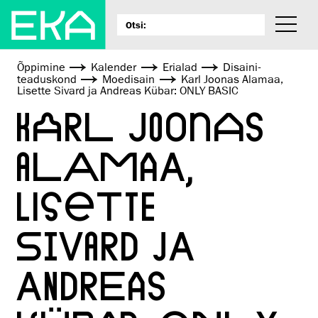
Õppimine
Kalender
Erialad
Disaini­­
teaduskond
Moedisain
Karl Joonas Alamaa,
Lisette Sivard ja Andreas Kübar: ONLY BASIC
KARL JOONAS
ALAMAA,
LISETTE
SIVARD JA
ANDREAS