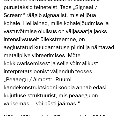
purustaksid teineteist. Teos „Signaal /
Scream“ räägib signaalist, mis ei jõua
kohale. Helilained, mille kohalejõudmise ja
vastuvõtmise olulisus on väljasaatja jaoks
intensiivsuselt üliekstreemne, on
aeglustatud kuuldamatuse piirini ja nähtavad
metallpilve vibreerimises. Mõte
kokkuvarisemisest ja selle võimalikust
interpretatsioonist väljendub teoses
„Peaaegu / Almost“. Ruumi
kandekonstruktsiooni koopia annab edasi
kujutluse struktuurist, mis peaaegu on
varisemas – või püsti jäämas.“