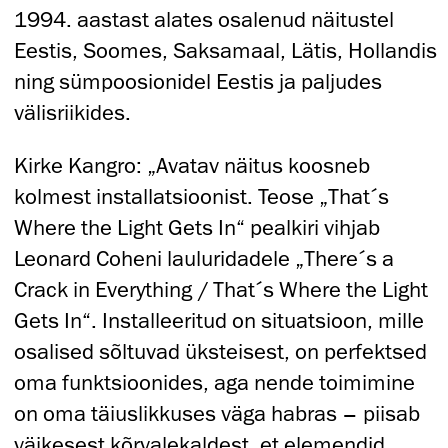
1994. aastast alates osalenud näitustel
Eestis, Soomes, Saksamaal, Lätis, Hollandis
ning sümpoosionidel Eestis ja paljudes
välisriikides.
Kirke Kangro: „Avatav näitus koosneb
kolmest installatsioonist. Teose „That´s
Where the Light Gets In“ pealkiri vihjab
Leonard Coheni lauluridadele „There´s a
Crack in Everything / That´s Where the Light
Gets In“. Installeeritud on situatsioon, mille
osalised sõltuvad üksteisest, on perfektsed
oma funktsioonides, aga nende toimimine
on oma täiuslikkuses väga habras – piisab
väikesest kõrvalekaldest, et elemendid