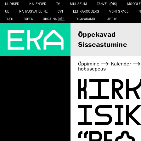
UUDISED
KALENDER
TV
MUUSEUM
TAHVEL (ÕIS)
MOODLE
ÜE
RAHVUSVAHELINE
CVI
EETIKAKOODEKS
VENT SPACE
N
T4EU
TOETA
UKRAINA
DIGIVARAMU
LAETUS
Õppekavad
Sisseastumine
Õppimine
Kalender
hobusepeas
KIR
ISI
“PE