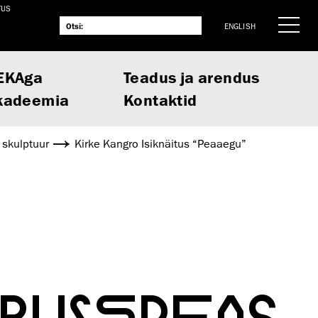
TUS
ENGLISH
EKAga
Teadus ja arendus
kadeemia
Kontaktid
a skulptuur
Kirke Kangro Isiknäitus “Peaaegu”
BUSEPEAS