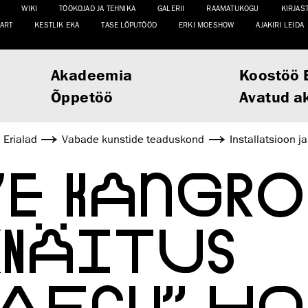
WIKI
TÖÖKOJAD JA TEHNIKA
GALERII
RAAMATUKOGU
KIRJAS
ART
KESTLIK EKA
TASE LÕPUTÖÖD
ERKI MOESHOW
AJAKIRI LEIDA
Akadeemia
Koostöö 
Õppetöö
Avatud a
Erialad
Vabade kunstide teaduskond
Installatsioon j
KE KANGRO
KNÄITUS
AAEGU” HO