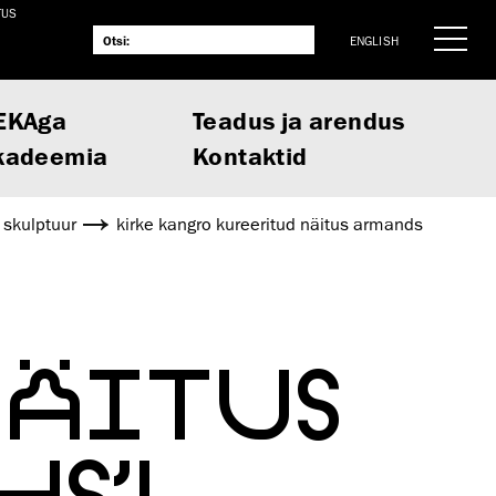
TUS
ENGLISH
EKAga
Teadus ja arendus
kadeemia
Kontaktid
a skulptuur
kirke kangro kureeritud näitus armands
NÄITUS
S’I