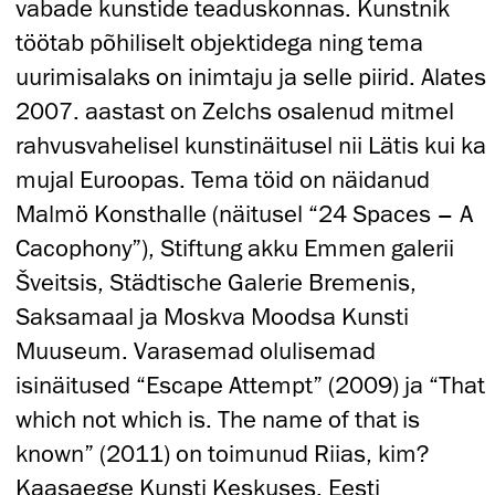
vabade kunstide teaduskonnas. Kunstnik
töötab põhiliselt objektidega ning tema
uurimisalaks on inimtaju ja selle piirid. Alates
2007. aastast on Zelchs osalenud mitmel
rahvusvahelisel kunstinäitusel nii Lätis kui ka
mujal Euroopas. Tema töid on näidanud
Malmö Konsthalle (näitusel “24 Spaces – A
Cacophony”), Stiftung akku Emmen galerii
Šveitsis, Städtische Galerie Bremenis,
Saksamaal ja Moskva Moodsa Kunsti
Muuseum. Varasemad olulisemad
isinäitused “Escape Attempt” (2009) ja “That
which not which is. The name of that is
known” (2011) on toimunud Riias, kim?
Kaasaegse Kunsti Keskuses. Eesti