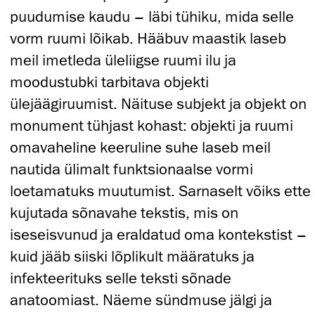
puudumise kaudu – läbi tühiku, mida selle
vorm ruumi lõikab. Hääbuv maastik laseb
meil imetleda üleliigse ruumi ilu ja
moodustubki tarbitava objekti
ülejäägiruumist. Näituse subjekt ja objekt on
monument tühjast kohast: objekti ja ruumi
omavaheline keeruline suhe laseb meil
nautida ülimalt funktsionaalse vormi
loetamatuks muutumist. Sarnaselt võiks ette
kujutada sõnavahe tekstis, mis on
iseseisvunud ja eraldatud oma kontekstist –
kuid jääb siiski lõplikult määratuks ja
infekteerituks selle teksti sõnade
anatoomiast. Näeme sündmuse jälgi ja