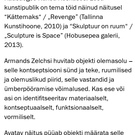
kunstipublik on tema töid näinud näitusel
“Kättemaks“ / „Revenge” (Tallinna
Kunstihoone, 2010) ja “Skulptuur on ruum“ /
„Sculpture is Space” (Hobusepea galerii,
2013).
Armands Zelchsi huvitab objekti olemasolu –
selle kontseptsiooni sünd ja teke, ruumilised
ja olemuslikud piirid, selle vastandid ja
ümberpööramise võimalused. Kas ese või
asi on identifitseeritav materiaalselt,
kontseptuaalselt, funktsionaalselt,
vormiliselt.
Avatav näitus püüab objekti määrata selle