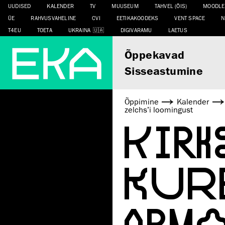
UUDISED
KALENDER
TV
MUUSEUM
TAHVEL (ÕIS)
MOODLE
ÜE
RAHVUSVAHELINE
CVI
EETIKAKOODEKS
VENT SPACE
N
T4EU
TOETA
UKRAINA
DIGIVARAMU
LAETUS
Õppekavad
Sisseastumine
Õppimine
Kalender
zelchs’i loomingust
KIRK
KUR
ARMA