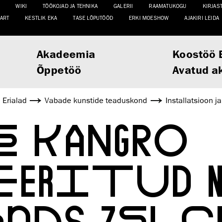
WIKI
TÖÖKOJAD JA TEHNIKA
GALERII
RAAMATUKOGU
KIRJAS
ART
KESTLIK EKA
TASE LÕPUTÖÖD
ERKI MOESHOW
AJAKIRI LEIDA
Akadeemia
Koostöö 
Õppetöö
Avatud a
Erialad
Vabade kunstide teaduskond
Installatsioon j
E KANGRO
EERITUD 
NDS ZELCH