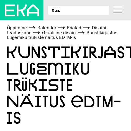
Õppimine
Kalender
Erialad
Disaini­­
teaduskond
Graafiline disain
Kunstikirjastus
Lugemiku trükiste näitus EDTM-is
KUNSTIKIRJAS
LUGEMIKU
TRÜKISTE
NÄITUS EDTM-
IS