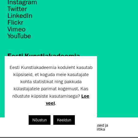
Instagram
Twitter
LinkedIn
Flickr
Vimeo
YouTube
Eesti Kunstiakadeemia
Põhja puiestee 7
Eesti Kunstiakadeemia koduleht kasutab
Tallinn 10412
küpsiseid, et koguda meie kasutajate
kohta statistikat ning pakkuda
artun@artun.ee
külastajatele parimat kogemust. Kas
+372 6267301
nõustute küpsiste kasutamisega?
Loe
veel
.
Liitu uudiskirjaga!
Nõustun
Keeldun
Kasutustingimused ja
Artun.ee 2024
privaatsuspoliitika