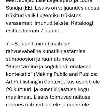
eestvedajad Else Lagerspetz ja Loore
Sundja (EE). Lisaks on väljaandes uuesti
trükitud valik Lugemiku trükistes
varasemalt ilmunud tekste. Kataloogi
esitlus toimub 7. juunil.
7.–8. juunil toimub näitusel
rahvusvaheline kunstikirjastamise
sümpoosion ja raamatumess
“Kirjastamine ja kogukond: erialased
kontekstid” (Making Public and Publics:
Art Publishing in Context), kus osaleb üle
20 kultuuri- ja kunstikirjastuse kogu
maailmast. Lisaks toimuvad näituse
raames mitmed lastele ja nooretele