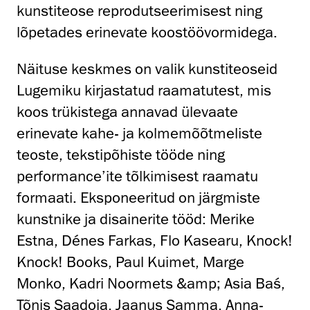
kunstiteose reprodutseerimisest ning
lõpetades erinevate koostöövormidega.
Näituse keskmes on valik kunstiteoseid
Lugemiku kirjastatud raamatutest, mis
koos trükistega annavad ülevaate
erinevate kahe- ja kolmemõõtmeliste
teoste, tekstipõhiste tööde ning
performance’ite tõlkimisest raamatu
formaati. Eksponeeritud on järgmiste
kunstnike ja disainerite tööd: Merike
Estna, Dénes Farkas, Flo Kasearu, Knock!
Knock! Books, Paul Kuimet, Marge
Monko, Kadri Noormets &amp; Asia Baś,
Tõnis Saadoja, Jaanus Samma, Anna-