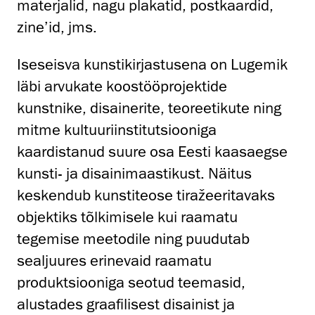
materjalid, nagu plakatid, postkaardid,
zine’id, jms.
Iseseisva kunstikirjastusena on Lugemik
läbi arvukate koostööprojektide
kunstnike, disainerite, teoreetikute ning
mitme kultuuriinstitutsiooniga
kaardistanud suure osa Eesti kaasaegse
kunsti- ja disainimaastikust. Näitus
keskendub kunstiteose tiražeeritavaks
objektiks tõlkimisele kui raamatu
tegemise meetodile ning puudutab
sealjuures erinevaid raamatu
produktsiooniga seotud teemasid,
alustades graafilisest disainist ja